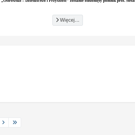
 „Ostrowsko – Dziedzictwo i Przyszłość” zostanie odsłonięty pomnik prof. Ste
Więcej…