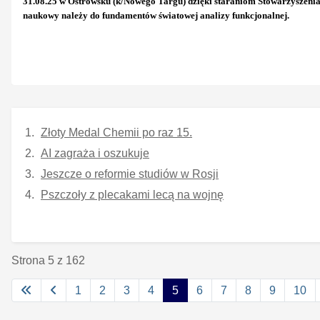
31.08.25 w Ostrowsku (k/Nowego Targu) dzięki staraniom Stowarzyszenia
naukowy należy do fundamentów światowej analizy funkcjonalnej.
Złoty Medal Chemii po raz 15.
AI zagraża i oszukuje
Jeszcze o reformie studiów w Rosji
Pszczoły z plecakami lecą na wojnę
Strona 5 z 162
1
2
3
4
5
6
7
8
9
10