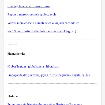
Systemy finansowe i suwerenność
Raport o nierównościach społecznych
Wzrost nierówności i kumoterstwa w krajach zachodnich
Wall Street, naziści i zbrodnie państwa głębokiego
(1)
----------------------------------------------------------------------------
--------
Humanistyka
(Cyber)legizm - globalizacja - liberalizm
Propaganda dla początkujących. Kiedy reagujemy najsilniej? (2)
----------------------------------------------------------------------------
----------------------
Historia
Przygotowania Niemiec do inwazji na Rosję - walka o ropę