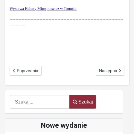
Wystawa Heleny Minginowicz w Toruniu
----------------------------------------------------------------------------
-----------
Poprzednia strona: Czy to ty, czy AI? Nr 3 (308) marzec 2026
Następna strona: 
Poprzednia
Następna
Szukaj
Szukaj
Nowe wydanie