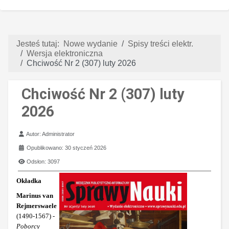
Jesteś tutaj:
Nowe wydanie
Spisy treści elektr.
Wersja elektroniczna
Chciwość Nr 2 (307) luty 2026
Chciwość Nr 2 (307) luty
2026
Szczegóły
Autor:
Administrator
Opublikowano: 30 styczeń 2026
Odsłon: 3097
Okładka
Marinus van
Rejmerswaele
(1490-1567) -
Poborcy