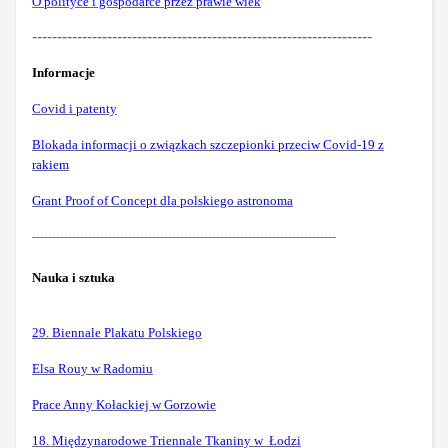
O polityce i gospodarce przez prawie wiek
--------------------------------------------------------------------
Informacje
Covid i patenty
Blokada informacji o związkach szczepionki przeciw Covid-19 z
rakiem
Grant Proof of Concept dla polskiego astronoma
----------------------------------------------------------------------------
Nauka i sztuka
29. Biennale Plakatu Polskiego
Elsa Rouy w Radomiu
Prace Anny Kołackiej w Gorzowie
18. Międzynarodowe Triennale Tkaniny w Łodzi