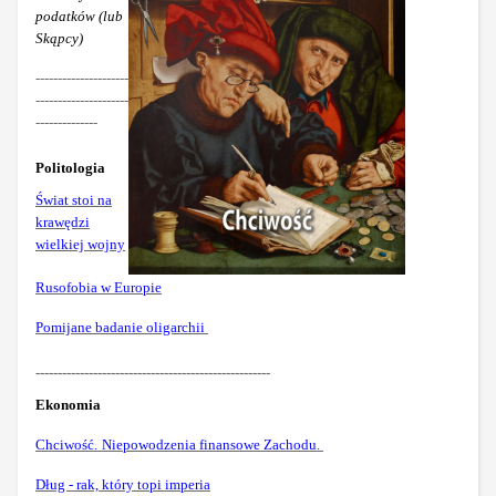
podatków (lub
Skąpcy)
---------------------
---------------------
--------------
Politologia
Świat stoi na
krawędzi
wielkiej wojny
Rusofobia w Europie
Pomijane badanie oligarchii
-----------------------------------------------------
Ekonomia
Chciwość.
Niepowodzenia finansowe Zachodu.
Dług - rak, który topi imperia