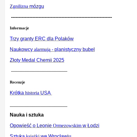
Zgnilizna
mózgu
------------------------------------------------------------------
Informacje
Trzy granty ERC dla Polaków
Naukowcy
alarmują
- planistyczny bubel
Złoty Medal Chemii 2025
----------------------------------------------
Recenzje
Krótka
historia
USA
-----------------------------------------------
Nauka i sztuka
Opowieść o Leonie
Ormezowskim
w Łodzi
Sztuka
książki
we Wrocławiu