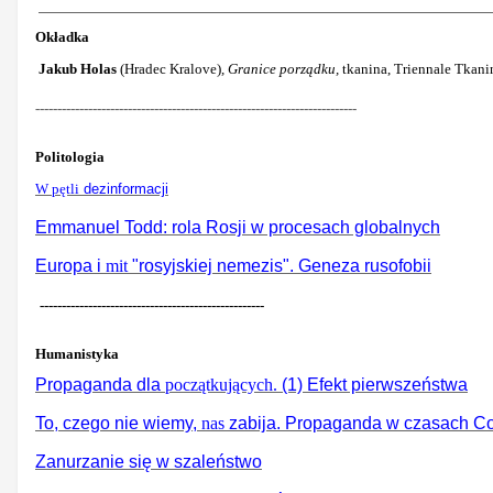
Okładka
Jakub Holas
(Hradec Kralove)
, Granice porządku,
tkanina,
Triennale Tkani
-------------------------------------------------------------------------
Politologia
W pętli
dezinf
ormacji
Emmanuel Todd: rola Rosji w procesach globalnych
Europa i
mit
"rosyjskiej nemezis". Geneza rusofobii
---------------------------------------------------
Humanistyka
Propaganda dla
początkujących.
(1) Efekt pierwszeństwa
To, czego nie wiemy,
nas
zabija. Propaganda w czasach C
Zanurzanie się w szaleństwo