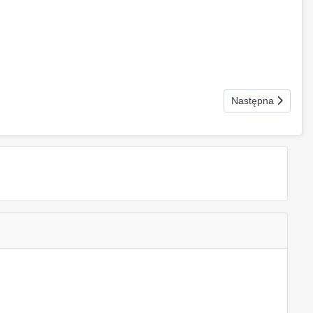
Następna strona: 
Następna