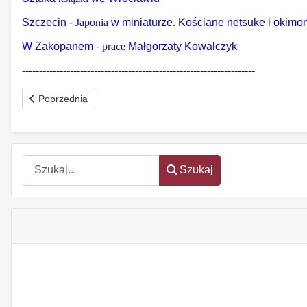
Szczecin -
Japonia
w miniaturze. Kościane netsuke i okimo
W Zakopanem -
prace
Małgorzaty Kowalczyk
--------------------------------------------------------------------
Poprzednia strona: Chciwość Nr 2 (307) luty 2026
Poprzednia
Szukaj
Szukaj