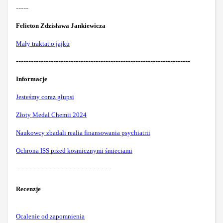
-----
Felieton Zdzisława Jankiewicza
Mały traktat o jajku
----------------------------------------------------------------------
Informacje
Jesteśmy coraz głupsi
Złoty Medal Chemii 2024
Naukowcy zbadali realia finansowania psychiatrii
Ochrona ISS przed kosmicznymi śmieciami
------------------------------------------------
Recenzje
Ocalenie od zapomnienia