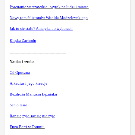
Powstanie warszawskie - wyrok na ludzi i miasto
Nowy tom felietonów Witolda Modzelewskiego
Jak to sie stało? Ameryka po wyborach
Klęska Zachodu
-----------------------------------------------
Nauka i sztuka
Od Opoczna
Arkadius i jego kreacje
Bezdroża Mariusza Łężniaka
Sen o lesie
Raz się żyje, raz się nie żyje
Enzo Berti w Toruniu