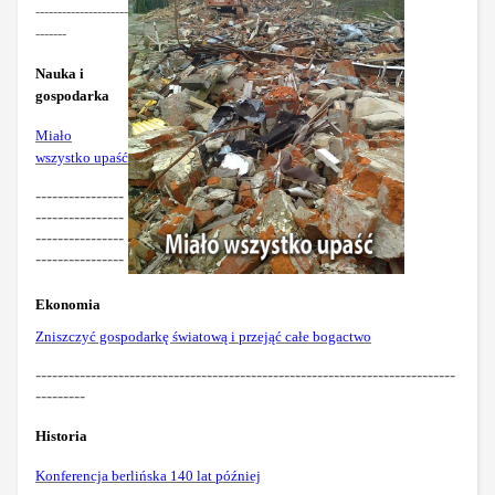
---------------------
-------
Nauka i
gospodarka
Miało
wszystko upaść
----------------
----------------
----------------
----------------
Ekonomia
Zniszczyć gospodarkę światową i przejąć całe bogactwo
----------------------------------------------------------------------------
---------
Historia
Konferencja berlińska 140 lat później