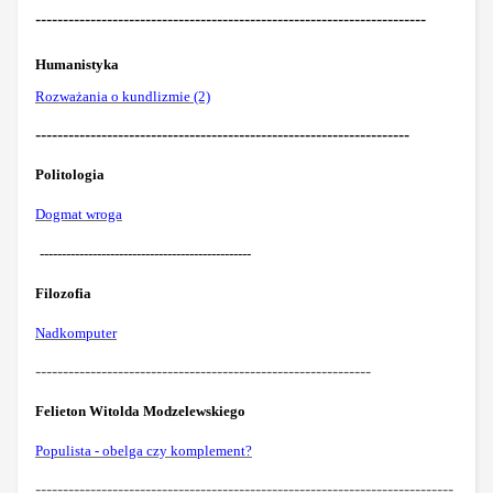
-----------------------------------------------------------------------
Humanistyka
Rozważania o kundlizmie (2)
--------------------------------------------------------------------
Politologia
Dogmat wroga
------------------------------------------------
Filozofia
Nadkomputer
-------------------------------------------------------------
Felieton Witolda Modzelewskiego
Populista - obelga czy komplement?
----------------------------------------------------------------------------