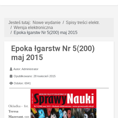
Jesteś tutaj:
Nowe wydanie
Spisy treści elektr.
Wersja elektroniczna
Epoka łgarstw Nr 5(200) maj 2015
Epoka łgarstw Nr 5(200)
maj 2015
Szczegóły
Autor:
Administrator
Opublikowano: 28 kwiecień 2015
Odsłon: 6941
Okładka - fot.
Teresa
Mazerant
, opr.