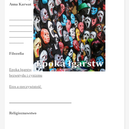
Anna Karwat
----------------
----------------
----------------
----------------
----------
Filozofia
Epoka łgarstw,
bezwstydu i cynizmu
Etos a rzeczywistość
------------------------------------------------------
Religioznawstwo