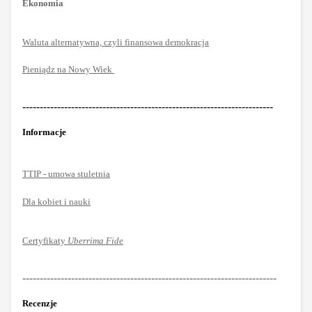
Ekonomia
Waluta alternatywna, czyli finansowa demokracja
Pieniądz na Nowy Wiek
------------------------------------------------------------------------
Informacje
TTIP - umowa stuletnia
Dla kobiet i nauki
Certyfikaty
Uberrima Fide
-------------------------------------------------------------------------
Recenzje