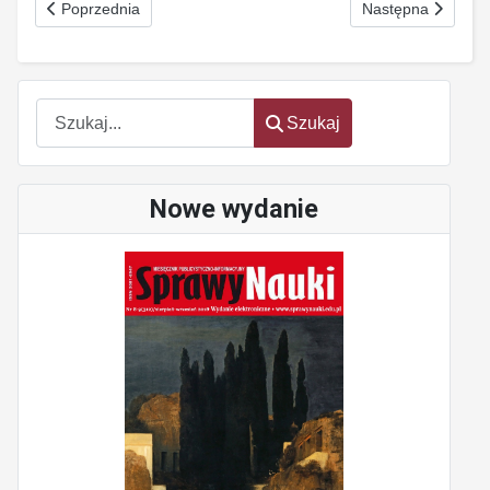
Poprzednia strona: Erozja suwerenności Nr 10 (203) paździenik
Następna strona: 
Poprzednia
Następna
Szukaj
Szukaj
Nowe wydanie