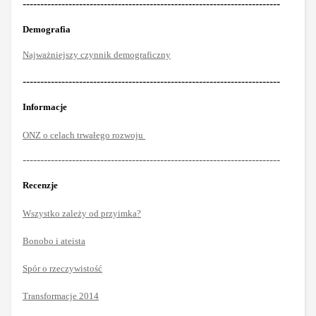
-------------------------------------------------------------------------
Demografia
Najważniejszy czynnik demograficzny
-------------------------------------------------------------------------
Informacje
ONZ o celach trwałego rozwoju
-------------------------------------------------------------------------
Recenzje
Wszystko zależy od przyimka?
Bonobo i ateista
Spór o rzeczywistość
Transformacje 2014