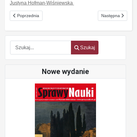
Justyna Hofman-Wiśniewska
Poprzednia strona: TTIP - drzwi dla ACTA? Nr 11(194) listopad 
Następna strona: Z
Poprzednia
Następna
Szukaj
Szukaj
Nowe wydanie