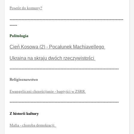
Powrót do komuny?
----------------------------------------------------------------------------
-----
Politologia
Cień Kosowa (2) - Pocałunek Machiavellego
Ukraina na skraju dwóch rzeczywistości
-------------------------------------------------------------------------
Religioznawstwo
Ewangeliczni chrześcijanie - baptyści w ZSRR
-------------------------------------------------------------------------
Z historii kultury
Mafia - choroba demokracji