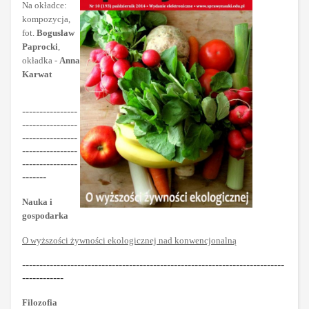
Na okładce:
kompozycja,
fot.
Bogusław
Paprocki
,
okładka -
Anna
Karwat
----------------
----------------
----------------
----------------
----------------
-------
Nauka i
gospodarka
O wyższości żywności ekologicznej nad konwencjonalną
----------------------------------------------------------------------------
------------
Filozofia