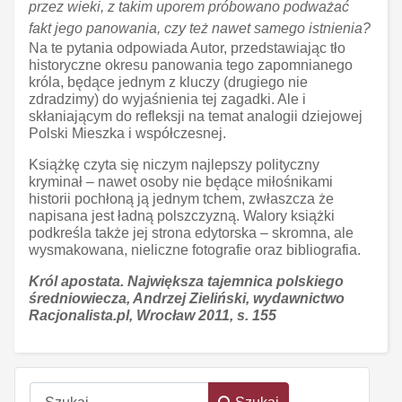
przez wieki, z takim uporem próbowano podważać
fakt jego panowania, czy też nawet samego istnienia?
Na te pytania odpowiada Autor, przedstawiając tło
historyczne okresu panowania tego zapomnianego
króla, będące jednym z kluczy (drugiego nie
zdradzimy) do wyjaśnienia tej zagadki. Ale i
skłaniającym do refleksji na temat analogii dziejowej
Polski Mieszka i współczesnej.
Książkę czyta się niczym najlepszy polityczny
kryminał – nawet osoby nie będące miłośnikami
historii pochłoną ją jednym tchem, zwłaszcza że
napisana jest ładną polszczyzną. Walory książki
podkreśla także jej strona edytorska – skromna, ale
wysmakowana, nieliczne fotografie oraz bibliografia.
Król apostata. Największa tajemnica polskiego
średniowiecza, Andrzej Zieliński, wydawnictwo
Racjonalista.pl, Wrocław 2011, s. 155
Szukaj