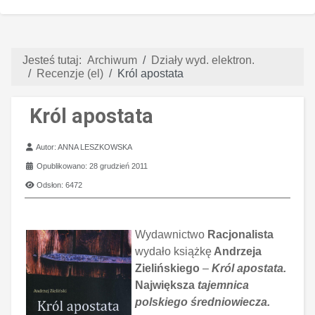
Jesteś tutaj:
Archiwum
Działy wyd. elektron.
Recenzje (el)
Król apostata
Król apostata
Szczegóły
Autor:
ANNA LESZKOWSKA
Opublikowano: 28 grudzień 2011
Odsłon: 6472
Wydawnictwo
Racjonalista
wydało książkę
Andrzeja
Zielińskiego
–
Król apostata.
Największa
tajemnica
polskiego średniowiecza.