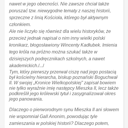
nawet w jego obecności. Nie zawsze chciał także
poruszać tzw. niewygodne tematy z naszej historii,
sprzeczne z linią Kościoła, którego był aktywnym
członkiem.
Ale nie liczyło się również dla wielu historyków, że
przecież jednak napisał o nim inny wielki polski
kronikarz, błogosławiony Wincenty Kadłubek. Imienia
tego króla na próżno można szukać także w
dzisiejszych podręcznikach szkolnych, a nawet
akademickich
./.../
Tym, który pierwszy przerwał ciszę nad jego postacią
był kościelny hierarcha, biskup poznański Boguchwał
II. W swojej „Kronice Wielkopolskiej” zapisał bowiem
nie tylko wyraźnie imię następcy Mieszka II, lecz także
podkreślił jego królewski tytuł i zasygnalizował okres
jego panowania.
Dlaczego o pierworodnym synu Mieszka II ani słowem
nie wspomniał Gall Anonim, powodując tyle
zamieszania w polskiej historii? Dlaczego potem,