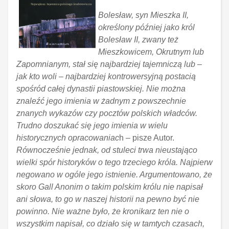
Bolesław, syn Mieszka II,
określony później jako król
Bolesław II, zwany też
Mieszkowicem, Okrutnym lub
Zapomnianym, stał się najbardziej tajemniczą lub –
jak kto woli – najbardziej kontrowersyjną postacią
spośród całej dynastii piastowskiej. Nie można
znaleźć jego imienia w żadnym z powszechnie
znanych wykazów czy pocztów polskich władców.
Trudno doszukać się jego imienia w wielu
historycznych opracowaniac
h – pisze Autor.
Równocześnie jednak, od stuleci trwa nieustająco
wielki spór historyków o tego trzeciego króla. Najpierw
negowano w ogóle jego istnienie. Argumentowano, że
skoro Gall Anonim o takim polskim królu nie napisał
ani słowa, to go w naszej historii na pewno być nie
powinno. Nie ważne było, że kronikarz ten nie o
wszystkim napisał, co działo się w tamtych czasach,