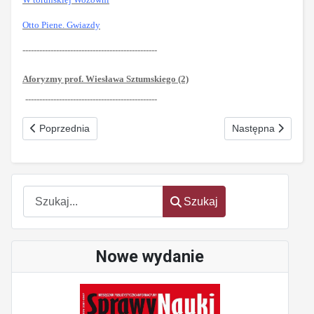
Otto Piene. Gwiazdy
------------------------------------------------
Aforyzmy prof. Wiesława Sztumskiego (2)
-----------------------------------------------
Poprzednia strona: Konanie Minotaura Nr 3 (278) marzec 2023
Następna strona: 
Poprzednia
Następna
Szukaj
Szukaj
Nowe wydanie