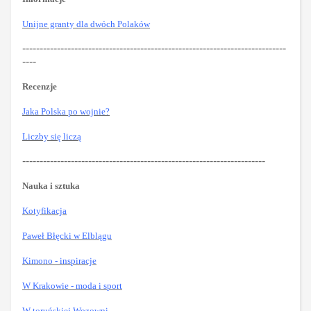
Unijne granty dla dwóch Polaków
----------------------------------------------------------------------------
----
Recenzje
Jaka Polska po wojnie?
Liczby się liczą
----------------------------------------------------------------------
Nauka i sztuka
Kotyfikacja
Paweł Błęcki w Elblągu
Kimono - inspiracje
W Krakowie - moda i sport
W toruńskiej Wozowni