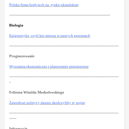
Polska firma high-tech na rynku ukraińskim
----------------------------------------------------------------------
Biologia
Epigenetyka, czyli kto miesza w naszych genomach
----------------------------------------------------------------------------
Prognozowanie
Wyzwania ekonomiczne i planowanie przestrzenne
----------------------------------------------------------------------------
-
Felieton Witolda Modzelewskiego
Zawodowi politycy dawno skończyliby tę wojnę
----------------------------------------------------------------------------
-----
Informacje