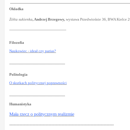
Okładka
Żółta sukienka
, Andrzej Brzegowy,
wystawa Przedwiośnie 36, BWA Kielce 20
-------------------------------------------------
Filozofia
Naukowiec - ideał czy parias?
------------------------------------------------
Politologia
O skutkach politycznej poprawności
------------------------------------------------
Humanistyka
Mała rzecz o politycznym realizmie
------------------------------------------------------------------------