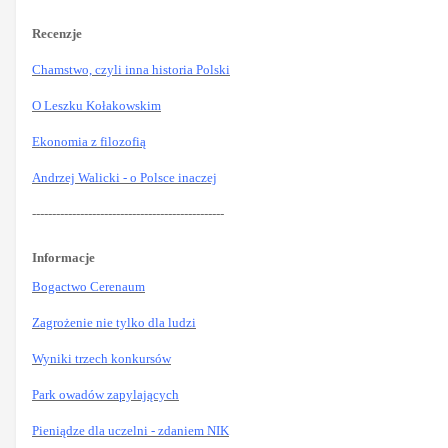
Recenzje
Chamstwo, czyli inna historia Polski
O Leszku Kołakowskim
Ekonomia z filozofią
Andrzej Walicki - o Polsce inaczej
------------------------------------------------
Informacje
Bogactwo Cerenaum
Zagrożenie nie tylko dla ludzi
Wyniki trzech konkursów
Park owadów zapylających
Pieniądze dla uczelni - zdaniem NIK