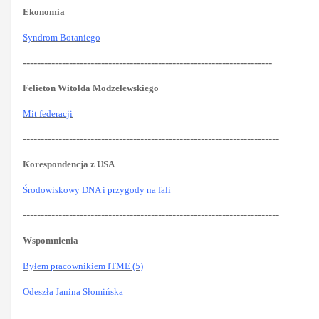
Ekonomia
Syndrom Botaniego
----------------------------------------------------------------------
Felieton Witolda Modzelewskiego
Mit federacji
------------------------------------------------------------------------
Korespondencja z USA
Środowiskowy DNA i przygody na fali
------------------------------------------------------------------------
Wspomnienia
Byłem pracownikiem ITME (5)
Odeszła Janina Słomińska
-----------------------------------------------