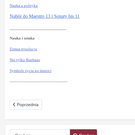
Nauka a polityka
Nabór do Maestro 13 i Sonaty bis 11
-----------------------------------------------
Nauka i sztuka
Zimna rewolucja
Nie tylko Bauhaus
Symbole życia po śmierci
------------------------------------------------
Poprzednia strona: Z niewoli w patriarchat Nr 8-9 (262) sierpie
Poprzednia
Szukaj