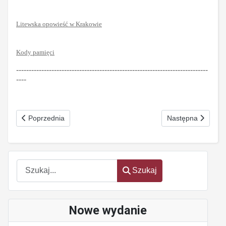
Litewska opowieść w Krakowie
Kody pamięci
----------------------------------------------------------------------------
----
Poprzednia strona: Bieg przez płotki Nr 3 (208) marzec 2016
Następna strona: 
Poprzednia
Następna
Szukaj
Szukaj
Nowe wydanie