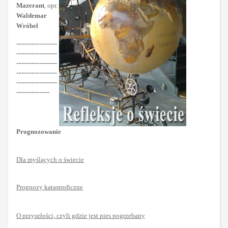
Mazerant
, opr.
Waldemar
Wróbel
----------------
----------------
----------------
----------------
----------------
-------------
Prognozowanie
Dla myślących o świecie
Prognozy katastroficzne
O przyszłości, czyli gdzie jest pies pogrzebany