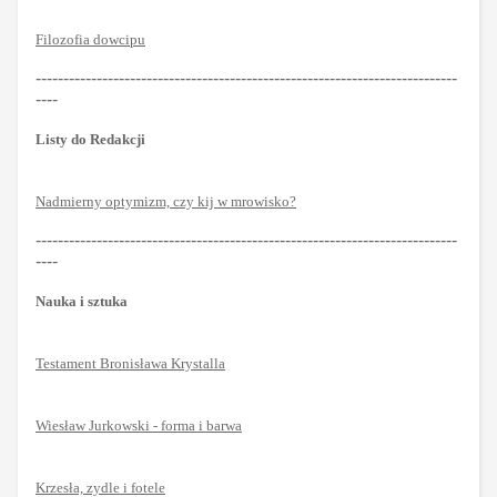
Filozofia dowcipu
----------------------------------------------------------------------------
----
Listy do Redakcji
Nadmierny optymizm, czy kij w mrowisko?
----------------------------------------------------------------------------
----
Nauka i sztuka
Testament Bronisława Krystalla
Wiesław Jurkowski - forma i barwa
Krzesła, zydle i fotele