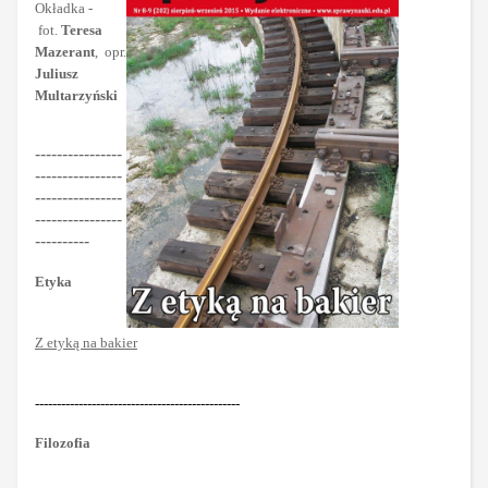
Okładka -
fot.
Teresa
Mazerant
, opr.
Juliusz
Multarzyński
----------------
----------------
----------------
----------------
----------
Etyka
Z etyką na bakier
-----------------------------------------------
Filozofia