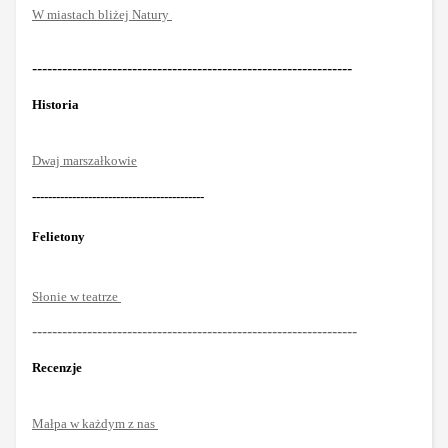
W miastach bliżej Natury
----------------------------------------------------------------
Historia
Dwaj marszałkowie
-------------------------------------------
Felietony
Słonie w teatrze
-----------------------------------------------------------------
Recenzje
Małpa w każdym z nas