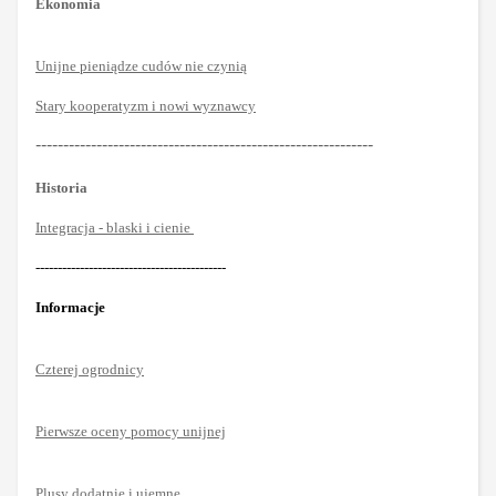
Ekonomia
Unijne pieniądze cudów nie czynią
Stary kooperatyzm i nowi wyznawcy
-------------------------------------------------------------
Historia
Integracja - blaski i cienie
-------------------------------------------
Informacje
Czterej ogrodnicy
Pierwsze oceny pomocy unijnej
Plusy dodatnie i ujemne