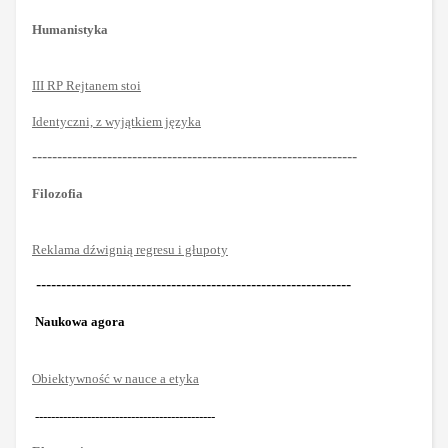
Humanistyka
III RP Rejtanem stoi
Identyczni, z wyjątkiem języka
-----------------------------------------------------------------
Filozofia
Reklama dźwignią regresu i głupoty
---------------------------------------------------------------
Naukowa agora
Obiektywność w nauce a etyka
---------------------------------------------