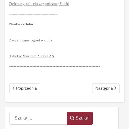
Dylematy polityki zagranicznej Polski
------------------------------------------
Nauka i sztuka
Zaczarowany ogród w Łodzi
Tybet w Muzeum Ziemi PAN
---------------------------------------------------------------
Poprzednia strona: Interes narodowy Nr 11 (204) listopad 2015
Następna strona: Z
Poprzednia
Następna
Szukaj
Szukaj