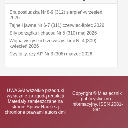
Era postludzka Nr 8-9 (312) sierpień-wrzesień
2026
Tajne i jawne Nr 6-7 (311) czerwiec-lipiec 2026
Siły porządku i chaosu Nr 5 (310) maj 2026
Wojna wszystkich ze wszystkimi Nr 4 (309)
kwiecień 2026
Czy to ty, czy AI? Nr 3 (308) marzec 2026
UWAGA! wszelkie przedruki
Copyright © Miesięcznik
wyłącznie za zgodą redakcji
publicystyczno -
Materiały zamieszczane na
informacyjny, ISSN 2081-
stronie Spraw Nauki są
894
chronione prawami autorskimi