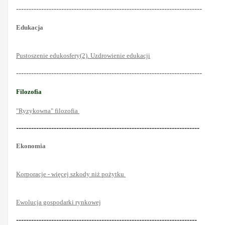
--------------------------------------------------------------------------
Edukacja
Pustoszenie edukosfery(2). Uzdrowienie edukacji
--------------------------------------------------------------------------
Filozofia
"Ryzykowna" filozofia
-------------------------------------------------------------------------
Ekonomia
Korporacje - więcej szkody niż pożytku
Ewolucja gospodarki rynkowej
------------------------------------------------------------------------