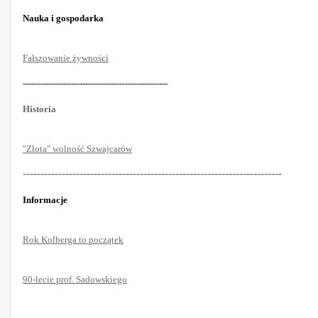
Nauka i gospodarka
Fałszowanie żywności
---------------------------------------------------
Historia
"Złota" wolność Szwajcarów
-------------------------------------------------------------------------
Informacje
Rok Kolberga to początek
90-lecie prof. Sadowskiego
-------------------------------------------------------------------------