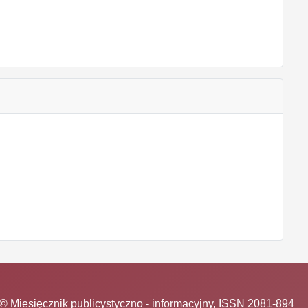
© Miesięcznik publicystyczno - informacyjny, ISSN 2081-894