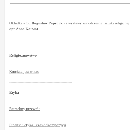
Okładka - fot.
Bogusław Paprocki
(z wystawy współczesnej sztuki religijnej
opr.
Anna Karwat
-----------------------------------------------------------------------------------
Religioznawstwo
Krucjata jest w nas
------------------------------------------------------
Etyka
Potrzebny przewrót
Finanse i etyka - czas dekompozycji