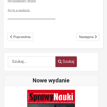
Przypomniany Wolter
Język w mediach
--------------------------------------------------
Poprzednia strona: Teksty 2014
Następna strona: Z
Poprzednia
Następna
Szukaj
Szukaj
Nowe wydanie