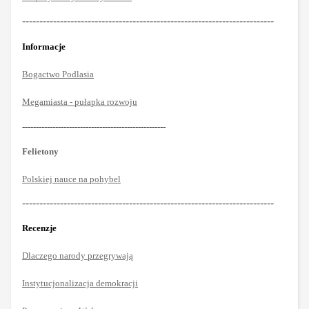
-------------------------------------------------------------------------
Informacje
Bogactwo Podlasia
Megamiasta - pułapka rozwoju
----------------------------------------------------
Felietony
Polskiej nauce na pohybel
-------------------------------------------------------------------------
Recenzje
Dlaczego narody przegrywają
Instytucjonalizacja demokracji