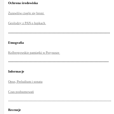
Ochrona środowiska
Żurawlów ciągle się broni
Geolodzy z PAN o łupkach
--------------------------------------------------------------------------------
Etnografia
Kolbergowskie pamiątki w Przysusze
-------------------------------------------------------------------------------
Informacje
Opus, Preludium i sonata
Czas podsumowań
---------------------------------------------------------------------------------
Recenzje