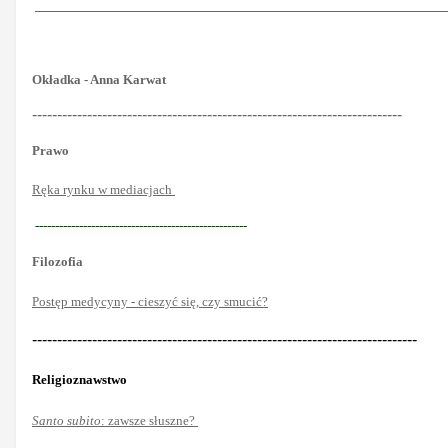
Okładka - Anna Karwat
--------------------------------------------------------------------------
Prawo
Ręka rynku w mediacjach
-----------------------------------------------------
Filozofia
Postęp medycyny - cieszyć się, czy smucić?
-----------------------------------------------------------------------------
Religioznawstwo
Santo subito
: zawsze słuszne?