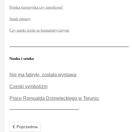
Polska europejska czy narodowa?
Smak zmiany
Czy nauki ścisłe są humanistycznymi
---------------------------------------------------------------------------------
Nauka i sztuka
Nie ma fabryki, została wystawa
Czeski symbolizm
Prace Romualda Drzewieckiego w Toruniu
-----------------------------------------------------------
Poprzednia strona: Degrengolada elit Nr 6-7(191) czerwiec-lipi
Poprzednia