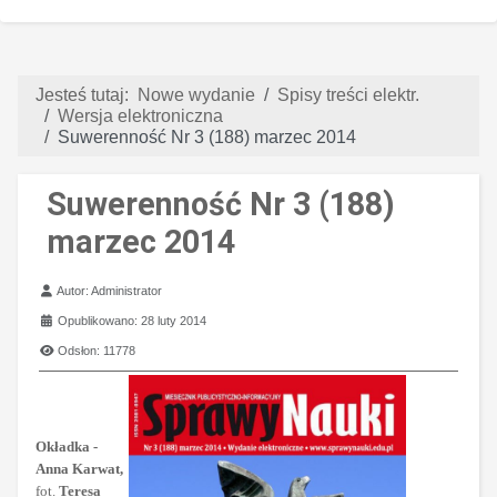
Jesteś tutaj:
Nowe wydanie
Spisy treści elektr.
Wersja elektroniczna
Suwerenność Nr 3 (188) marzec 2014
Suwerenność Nr 3 (188)
marzec 2014
Szczegóły
Autor:
Administrator
Opublikowano: 28 luty 2014
Odsłon: 11778
Okładka -
Anna Karwat,
fot.
Teresa