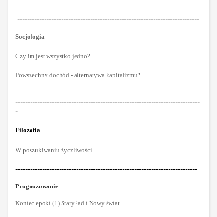
---------------------------------------------------------------------------
Socjologia
Czy im jest wszystko jedno?
Powszechny dochód - alternatywa kapitalizmu?
----------------------------------------------------------------------------
-
Filozofia
W poszukiwaniu życzliwości
---------------------------------------------------------------------------
Prognozowanie
Koniec epoki.(1) Stary ład i Nowy świat