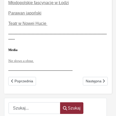
Młodopolskie fascynacje w Łodzi
Parawan japoński
Teatr w Nowej Hucie
----------------------------------------------------------------------------
-----
Media
Nie słowo a obraz
--------------------------------------------------------------
Poprzednia strona: Odczłowieczenie Nr 4 (189) kwiecień 2014
Następna strona: C
Poprzednia
Następna
Szukaj
Szukaj