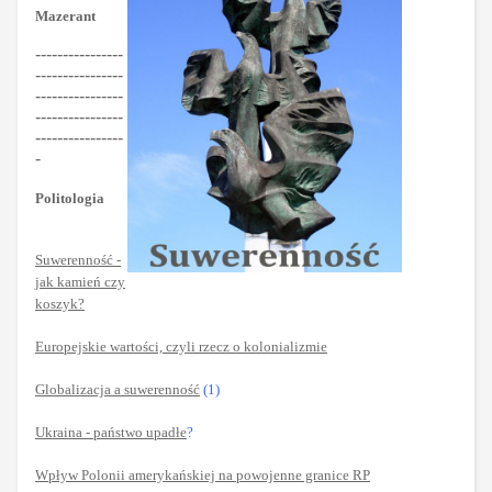
Mazerant
----------------
----------------
----------------
----------------
----------------
-
Politologia
Suwerenność -
jak kamień czy
koszyk?
Europejskie wartości, czyli rzecz o kolonializmie
Globalizacja a suwerenność
(1)
Ukraina - państwo upadłe
?
Wpływ Polonii amerykańskiej na powojenne granice RP