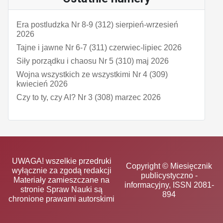
Era postludzka Nr 8-9 (312) sierpień-wrzesień
2026
Tajne i jawne Nr 6-7 (311) czerwiec-lipiec 2026
Siły porządku i chaosu Nr 5 (310) maj 2026
Wojna wszystkich ze wszystkimi Nr 4 (309)
kwiecień 2026
Czy to ty, czy AI? Nr 3 (308) marzec 2026
UWAGA! wszelkie przedruki
Copyright © Miesięcznik
wyłącznie za zgodą redakcji
publicystyczno -
Materiały zamieszczane na
informacyjny, ISSN 2081-
stronie Spraw Nauki są
894
chronione prawami autorskimi