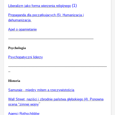
(1)
Liberalizm jako forma wierzenia religijnego
Propaganda dla początkujących (5). Humanizacja i
dehumanizacja
Apel o opamietanie
-----------------------------------------------------------------------------------
Psychologia
Psychopatyczni liderzy
------------------------------------------------------------------------------------------------
--
Historia
Samuraje - między mitem a rzeczywistością
Wall Street, naziści i zbrodnie państwa głębokiego (4). Ponowna
"
ocena "zimnej wojny
Agenci Rothschildów