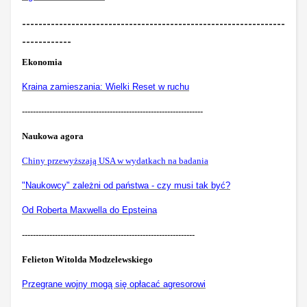
----------------------------------------------------------------
------------
Ekonomia
Kraina zamieszania: Wielki Reset w ruchu
------------------------------------------------------------------
Naukowa agora
Chiny przewyższają USA w wydatkach na badania
"Naukowcy" zależni od państwa - czy musi tak być?
Od Roberta Maxwella do Epsteina
---------------------------------------------------------------
Felieton Witolda Modzelewskiego
Przegrane wojny mogą się opłacać agresorowi