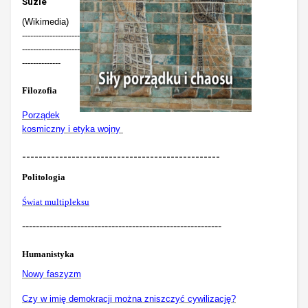
Suzie
(Wikimedia)
---------------------
---------------------
--------------
Filozofia
Porządek
kosmiczny i etyka wojny
------------------------------------------------
Politologia
Świat multipleksu
----------------------------------------------------------
Humanistyka
Nowy faszyzm
Czy w imię demokracji można zniszczyć cywilizację?