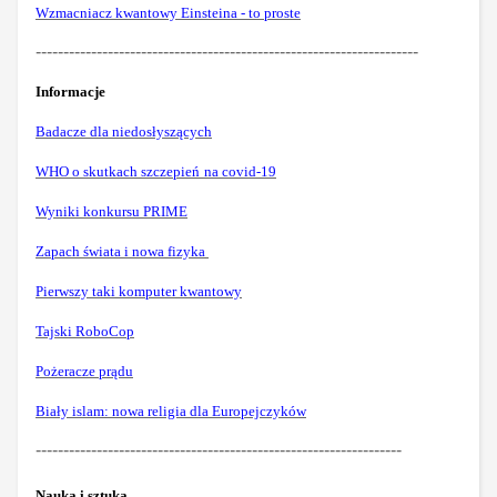
Wzmacniacz kwantowy Einsteina - to proste
---------------------------------------------------------------------
Informacje
Badacze dla niedosłyszących
WHO o skutkach szczepień
na covid-19
Wynik
i konkursu PRIME
Zapach świata i nowa fizyka
Pierwszy taki komputer kwantowy
Tajski RoboCop
Pożeracze prądu
Biały islam: nowa religia dla Europejczyków
------------------------------------------------------------------
Nauka i sztuka