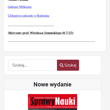
Gabinet Wilkonia
Chłopięce zabawki w Radomiu
-----------------------------------------------
Aforyzmy prof. Wiesława Sztumskiego (6-7/25)
-----------------------------------------------------------------------
Szukaj
Szukaj
Nowe wydanie