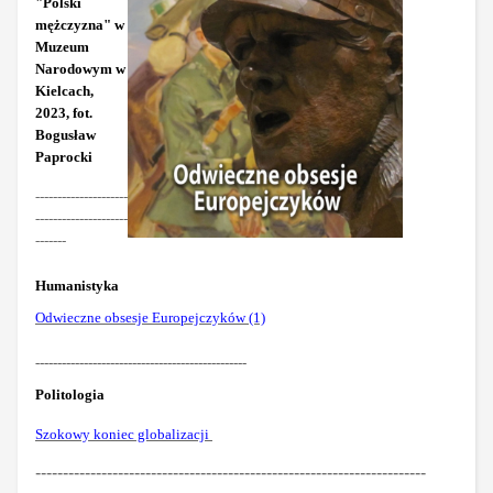
"Polski
mężczyzna" w
Muzeum
Narodowym w
Kielcach,
2023, fot.
Bogusław
Paprocki
---------------------
---------------------
-------
Humanistyka
Odwieczne obsesje Europejczyków (1)
------------------------------------------------
Politologia
Szokowy koniec globalizacji
-----------------------------------------------------------------------