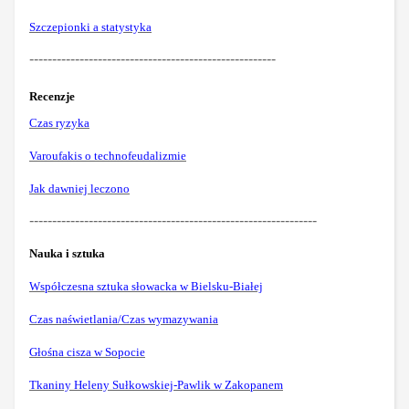
Szczepionki a statystyka
------------------------------------------------------
Recenzje
Czas ryzyka
Varoufakis o technofeudalizmie
Jak dawniej leczono
---------------------------------------------------------------
Nauka i sztuka
Współczesna sztuka słowacka w Bielsku-Białej
Czas naświetlania/Czas wymazywania
Głośna cisza w Sopocie
Tkaniny Heleny Sułkowskiej-Pawlik w Zakopanem