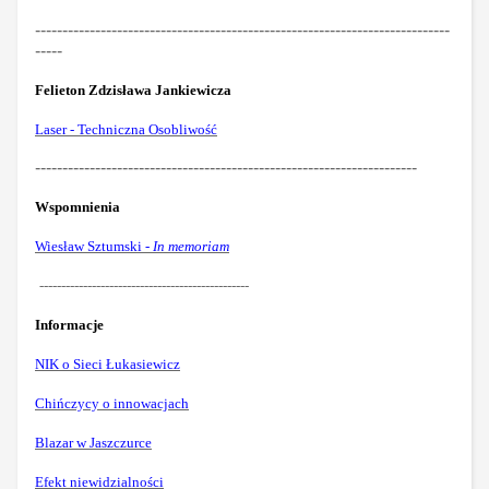
----------------------------------------------------------------------------
-----
Felieton Zdzisława Jankiewicza
Laser - Techniczna Osobliwość
----------------------------------------------------------------------
Wspomnienia
Wiesław Sztumski -
In memoriam
------------------------------------------------
Informacje
NIK o Sieci Łukasiewicz
Chińczycy o innowacjach
Blazar w Jaszczurce
Efekt niewidzialności