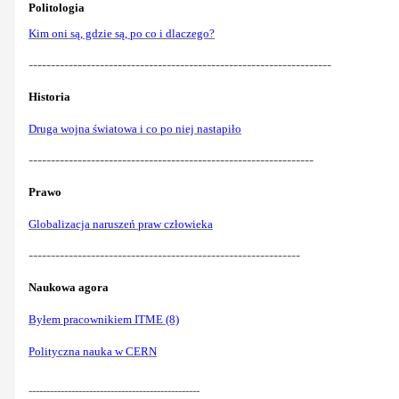
Politologia
Kim oni są, gdzie są, po co i dlaczego?
--------------------------------------------------------------------
Historia
Druga wojna światowa i co po niej nastapiło
----------------------------------------------------------------
Prawo
Globalizacja naruszeń praw człowieka
-------------------------------------------------------------
Naukowa agora
Byłem pracownikiem ITME (8)
Polityczna nauka w CERN
------------------------------------------------