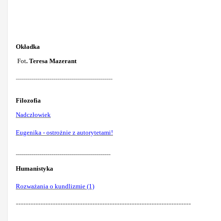
Okładka
Fot
. Teresa Mazerant
-------------------------------------------------
Filozofia
Nadczłowiek
Eugenika - ostrożnie z autorytetami!
------------------------------------------------
Humanistyka
Rozważania o kundlizmie (1)
-----------------------------------------------------------------------