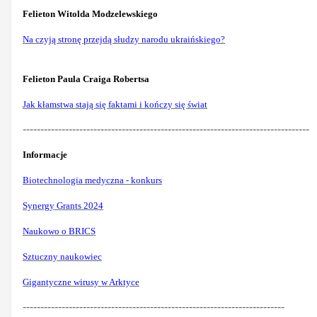
Felieton Witolda Modzelewskiego
Na czyją stronę przejdą słudzy narodu ukraińskiego?
Felieton Paula Craiga Robertsa
Jak kłamstwa stają się faktami i kończy się świat
---------------------------------------------------------------------------------
Informacje
Biotechnologia medyczna - konkurs
Synergy Grants 2024
Naukowo o BRICS
Sztuczny naukowiec
Gigantyczne wirusy w Arktyce
--------------------------------------------------------------------------