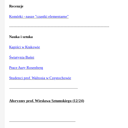
Recenzje
Komórki - nasze "cząstki elementarne"
----------------------------------------------------------------------
Nauka i sztuka
Kapiści w Krakowie
Świątynia Baśni
Prace Aury Rosenberg
Studenci prof. Waltosia w Częstochowie
------------------------------------------------------------
Aforyzmy prof. Wiesława Sztumskiego (12/24)
----------------------------------------------------------