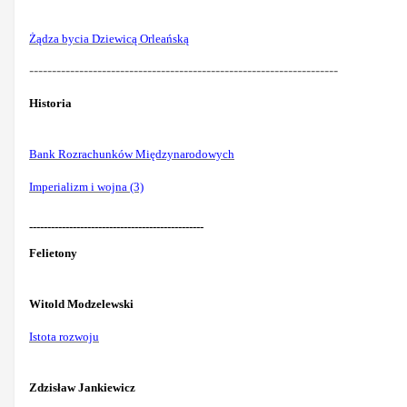
Żądza bycia Dziewicą Orleańską
--------------------------------------------------------------------
Historia
Bank Rozrachunków Międzynarodowych
Imperializm i wojna (3)
------------------------------------------------
Felietony
Witold Modzelewski
Istota rozwoju
Zdzisław Jankiewicz