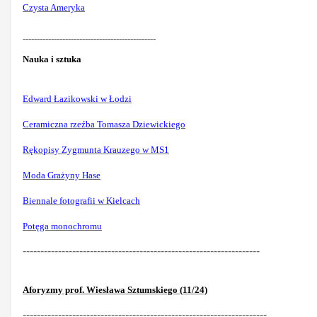
Czysta Ameryka
-----------------------------------------------
Nauka i sztuka
Edward Łazikowski w Łodzi
Ceramiczna rzeźba Tomasza Dziewickiego
Rękopisy Zygmunta Krauzego w MS1
Moda Grażyny Hase
Biennale fotografii w Kielcach
Potęga monochromu
-------------------------------------------------------------------
Aforyzmy prof. Wiesława Sztumskiego (11/24)
---------------------------------------------------------------------