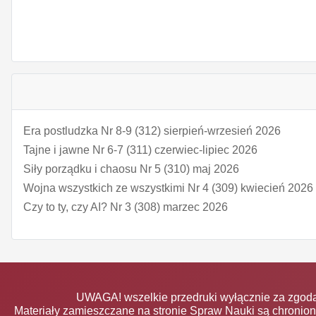
Era postludzka Nr 8-9 (312) sierpień-wrzesień 2026
Tajne i jawne Nr 6-7 (311) czerwiec-lipiec 2026
Siły porządku i chaosu Nr 5 (310) maj 2026
Wojna wszystkich ze wszystkimi Nr 4 (309) kwiecień 2026
Czy to ty, czy AI? Nr 3 (308) marzec 2026
UWAGA! wszelkie przedruki wyłącznie za zgodą
Materiały zamieszczane na stronie Spraw Nauki są chronio