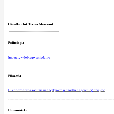
Okładka - fot. Teresa Mazerant
-------------------------------------------------
Politologia
Imperatyw dobrego sąsiedztwa
------------------------------------------------
Filozofia
Historiozoficzna zaduma nad wpływem jednostki na przebieg dziejów
-----------------------------------------------------------------------------------
Humanistyka