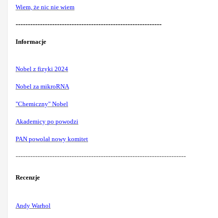
Wiem, że nic nie wiem
------------------------------------------------------------
Informacje
Nobel z fizyki 2024
Nobel za mikroRNA
"Chemiczny" Nobel
Akademicy po powodzi
PAN powolał nowy komitet
----------------------------------------------------------------------
Recenzje
Andy Warhol