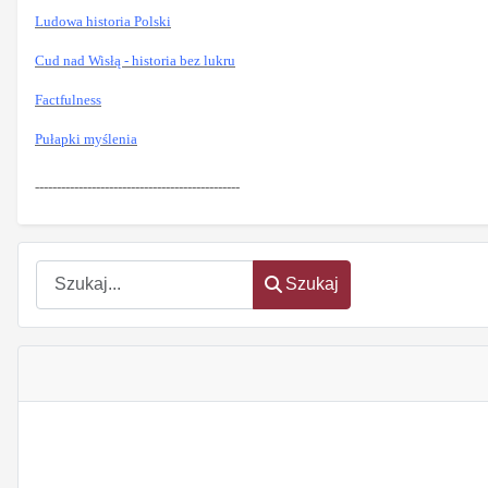
Ludowa historia Polski
Cud nad Wisłą - historia bez lukru
Factfulness
Pułapki myślenia
-----------------------------------------------
Szukaj
Szukaj