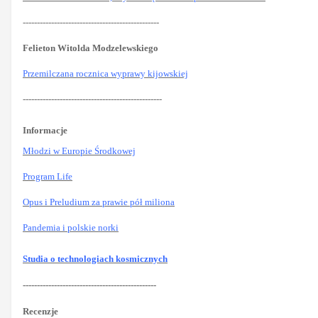
------------------------------------------------
Felieton Witolda Modzelewskiego
Przemilczana rocznica wyprawy kijowskiej
-------------------------------------------------
Informacje
Młodzi w Europie Środkowej
Program Life
Opus i Preludium za prawie pół miliona
Pandemia i polskie norki
Studia o technologiach kosmicznych
-----------------------------------------------
Recenzje