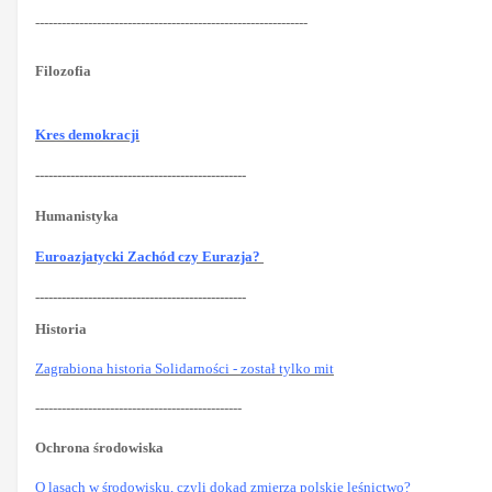
--------------------------------------------------------------
Filozofia
Kres demokracji
------------------------------------------------
Humanistyka
Euroazjatycki Zachód czy Eurazja?
------------------------------------------------
Historia
Zagrabiona historia Solidarności - został tylko mit
-----------------------------------------------
Ochrona środowiska
O lasach w środowisku, czyli dokąd zmierza polskie leśnictwo?