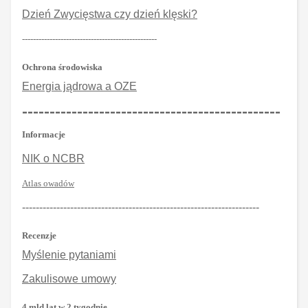
Dzień Zwycięstwa czy dzień klęski?
-------------------------------------------------
Ochrona środowiska
Energia jądrowa a OZE
-----------------------------------------------
Informacje
NIK o NCBR
Atlas owadów
---------------------------------------------------------------------
Recenzje
Myślenie pytaniami
Zakulisowe umowy
4 mld lat w 2 tygodnie