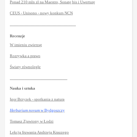
Ponad 210 mln zł na Maestro, Sonatę bis i Uwerturę
CEUS - Unisono - nowy konkurs NCN
------------------------------------------------------
Recenzje
W imieniu zwierząt
Rozrywka a prawo
Światy równoległe
-----------------------------------------------
Nauka i sztuka
Igor Brzyzek - spotkania z naturą
Herbarium novum
w Bydgoszczy
Tomasz Zjawiony w Łodzi
Lekcja fruwania Andrzeja Krauzego