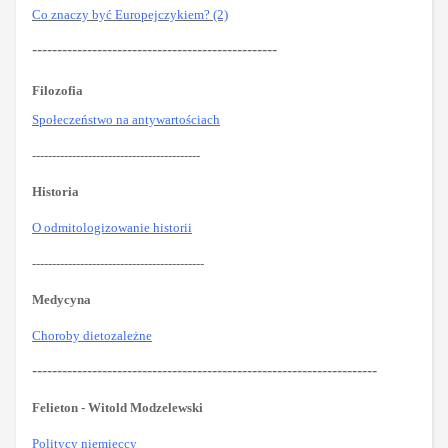
Co znaczy być Europejczykiem? (2)
-------------------------------------------------
Filozofia
Społeczeństwo na antywartościach
------------------------------------------
Historia
O odmitologizowanie historii
-------------------------------------------
Medycyna
Choroby dietozależne
---------------------------------------------------------------------
Felieton - Witold Modzelewski
Politycy niemieccy