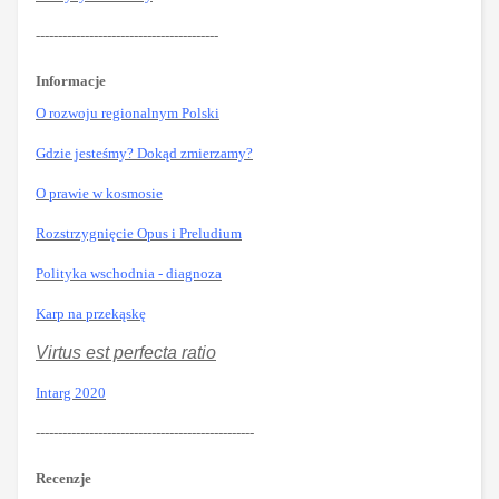
-----------------------------------------
Informacje
O rozwoju regionalnym Polski
Gdzie jesteśmy? Dokąd zmierzamy?
O prawie w kosmosie
Rozstrzygnięcie Opus i Preludium
Polityka wschodnia - diagnoza
Karp na przekąskę
Virtus est perfecta ratio
Intarg 2020
-------------------------------------------------
Recenzje