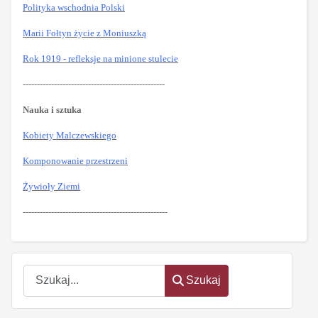
Polityka wschodnia Polski
Marii Fołtyn życie z Moniuszką
Rok 1919 - refleksje na minione stulecie
--------------------------------------------------
Nauka i sztuka
Kobiety Malczewskiego
Komponowanie przestrzeni
Żywioły Ziemi
---------------------------------------------------
Szukaj
Szukaj