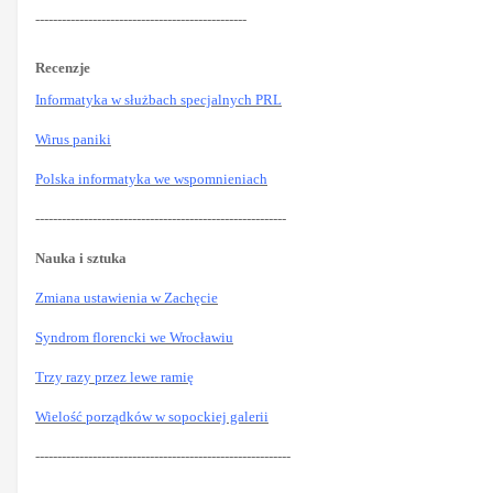
------------------------------------------------
Recenzje
Informatyka w służbach specjalnych PRL
Wirus paniki
Polska informatyka we wspomnieniach
---------------------------------------------------------
Nauka i sztuka
Zmiana ustawienia w Zachęcie
Syndrom florencki we Wrocławiu
Trzy razy przez lewe ramię
Wielość porządków w sopockiej galerii
----------------------------------------------------------