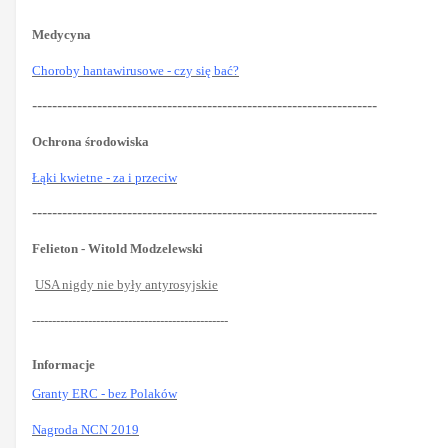
Medycyna
Choroby hantawirusowe - czy się bać?
---------------------------------------------------------------------
Ochrona środowiska
Łąki kwietne - za i przeciw
---------------------------------------------------------------------
Felieton - Witold Modzelewski
USA nigdy nie były antyrosyjskie
-------------------------------------------------
Informacje
Granty ERC - bez Polaków
Nagroda NCN 2019