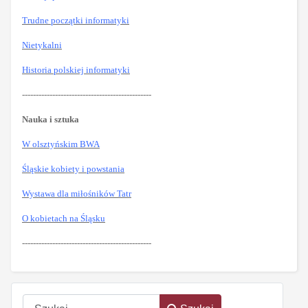
Trudne początki informatyki
Nietykalni
Historia polskiej informatyki
-----------------------------------------------
Nauka i sztuka
W olsztyńskim BWA
Śląskie kobiety i powstania
Wystawa dla miłośników Tatr
O kobietach na Śląsku
-----------------------------------------------
Szukaj