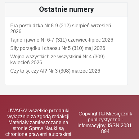
Ostatnie numery
Era postludzka Nr 8-9 (312) sierpień-wrzesień
2026
Tajne i jawne Nr 6-7 (311) czerwiec-lipiec 2026
Siły porządku i chaosu Nr 5 (310) maj 2026
Wojna wszystkich ze wszystkimi Nr 4 (309)
kwiecień 2026
Czy to ty, czy AI? Nr 3 (308) marzec 2026
UWAGA! wszelkie przedruki
Copyright © Miesięcznik
wyłącznie za zgodą redakcji
publicystyczno -
Materiały zamieszczane na
informacyjny, ISSN 2081-
stronie Spraw Nauki są
894
chronione prawami autorskimi