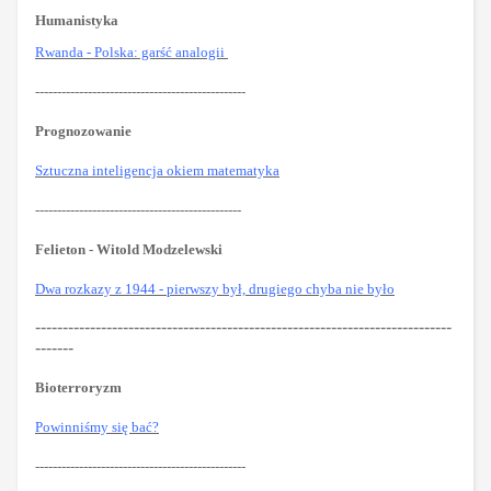
Humanistyka
Rwanda - Polska: garść analogii
------------------------------------------------
Prognozowanie
Sztuczna inteligencja okiem matematyka
-----------------------------------------------
Felieton - Witold Modzelewski
Dwa rozkazy z 1944 - pierwszy był, drugiego chyba nie było
----------------------------------------------------------------------------
-------
Bioterroryzm
Powinniśmy się bać?
------------------------------------------------