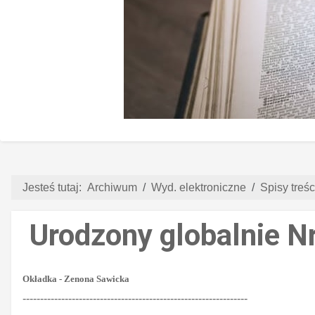
Jesteś tutaj:
Archiwum
Wyd. elektroniczne
Spisy treści
Urodzony globalnie Nr
Okładka - Zenona Sawicka
----------------------------------------------------------------