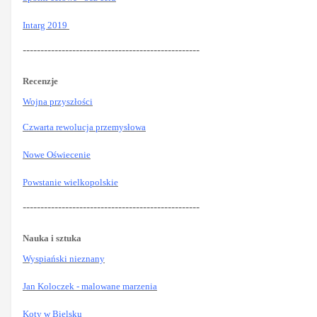
Intarg 2019
--------------------------------------------------
Recenzje
Wojna przyszłości
Czwarta rewolucja przemysłowa
Nowe Oświecenie
Powstanie wielkopolskie
--------------------------------------------------
Nauka i sztuka
Wyspiański nieznany
Jan Koloczek - malowane marzenia
Koty w Bielsku