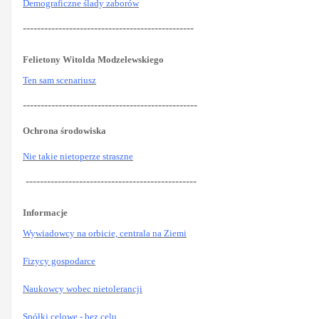
Demograficzne ślady zaborów
------------------------------------------------
Felietony Witolda Modzelewskiego
Ten sam scenariusz
-------------------------------------------------
Ochrona środowiska
Nie takie nietoperze straszne
------------------------------------------------
Informacje
Wywiadowcy na orbicie, centrala na Ziemi
Fizycy gospodarce
Naukowcy wobec nietolerancji
Spółki celowe - bez celu