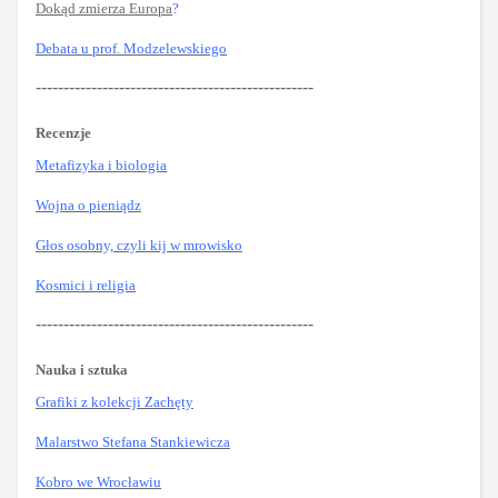
Dokąd zmierza Europa
?
Debata u prof. Modzelewskiego
--------------------------------------------------
Recenzje
Metafizyka i biologia
Wojna o pieniądz
Głos osobny, czyli kij w mrowisko
Kosmici i religia
--------------------------------------------------
Nauka i sztuka
Grafiki z kolekcji Zachęty
Malarstwo Stefana Stankiewicza
Kobro we Wrocławiu