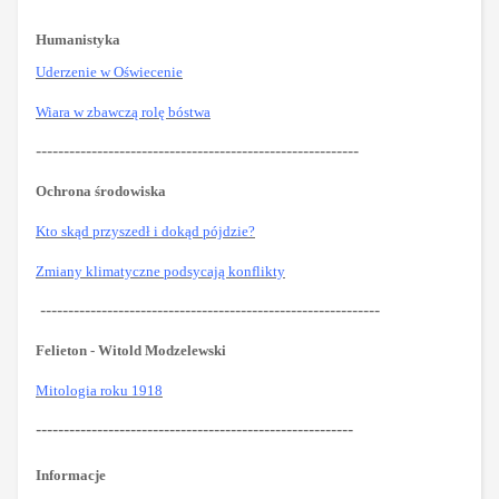
Humanistyka
Uderzenie w Oświecenie
Wiara w zbawczą rolę bóstwa
----------------------------------------------------------
Ochrona środowiska
Kto skąd przyszedł i dokąd pójdzie?
Zmiany klimatyczne podsycają konflikty
-------------------------------------------------------------
Felieton - Witold Modzelewski
Mitologia roku 1918
---------------------------------------------------------
Informacje