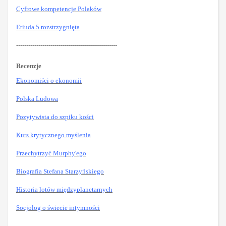
Cyfrowe kompetencje Polaków
Etiuda 5 rozstrzygnięta
--------------------------------------------------
Recenzje
Ekonomiści o ekonomii
Polska Ludowa
Pozytywista do szpiku kości
Kurs krytycznego myślenia
Przechytrzyć Murphy'ego
Biografia Stefana Starzyńskiego
Historia lotów międzyplanetarnych
Socjolog o świecie intymności
--------------------------------------------------