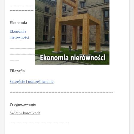
----------------
----------------
Ekonomia
Ekonomia
nierówności
---------------------
---------------------
--------
Filozofia
Szczęście i uszczęśliwianie
---------------------------------------------------------------------
Prognozowanie
Świat w kawałkach
-------------------------------------------------