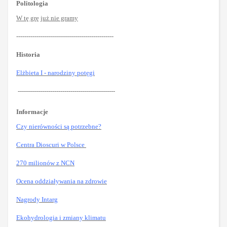
Politologia
W tę grę już nie gramy
------------------------------------------------
Historia
Elżbieta I - narodziny potęgi
------------------------------------------------
Informacje
Czy nierówności są potrzebne?
Centra Dioscuri w Polsce
270 milionów z NCN
Ocena oddziaływania na zdrowie
Nagrody Intarg
Ekohydrologia i zmiany klimatu