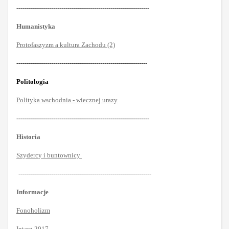
-----------------------------------------------------------------
Humanistyka
Protofaszyzm a kultura Zachodu (2)
----------------------------------------------------------------
Politologia
Polityka wschodnia - wiecznej urazy
-----------------------------------------------------------------
Historia
Szydercy i buntownicy
-----------------------------------------------------------------
Informacje
Fonoholizm
Intarg 2017