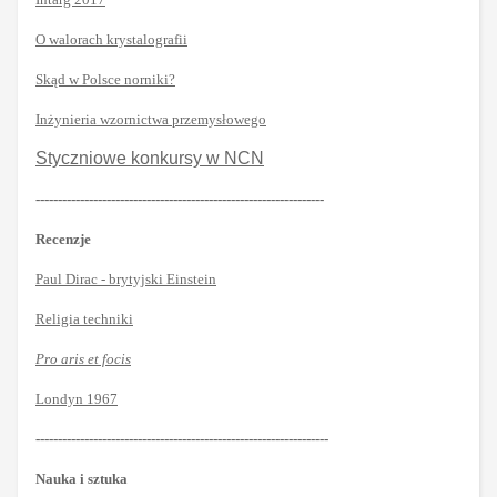
O walorach krystalografii
Skąd w Polsce norniki?
Inżynieria wzornictwa przemysłowego
Styczniowe konkursy w NCN
-----------------------------------------------------------------
Recenzje
Paul Dirac - brytyjski Einstein
Religia techniki
Pro aris et focis
Londyn 1967
------------------------------------------------------------------
Nauka i sztuka