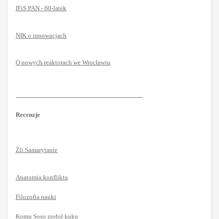
IFiS PAN - 60-latek
NIK o innowacjach
O nowych reaktorach we Wrocławiu
-----------------------------------------------------------------
Recenzje
Źli Samarytanie
Anatomia konfliktu
Filozofia nauki
Komu Soso zrobił kuku