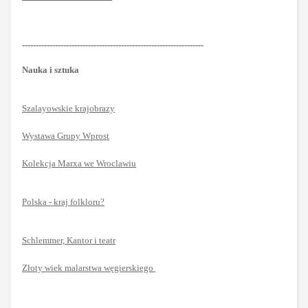
------------------------------------------------------------------
Nauka i sztuka
Szalayowskie krajobrazy
Wystawa Grupy Wprost
Kolekcja Marxa we Wroclawiu
Polska - kraj folkloru?
Schlemmer, Kantor i teatr
Złoty wiek malarstwa węgierskiego