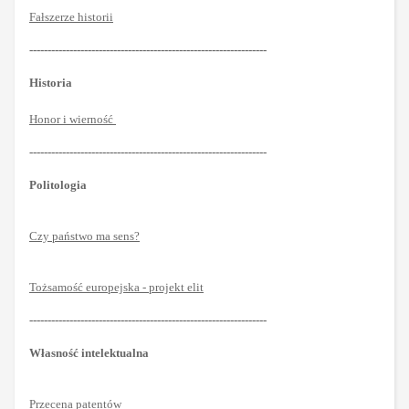
Fałszerze historii
-----------------------------------------------------------------
Historia
Honor i wierność
-----------------------------------------------------------------
Politologia
Czy państwo ma sens?
Tożsamość europejska - projekt elit
-----------------------------------------------------------------
Własność intelektualna
Przecena patentów