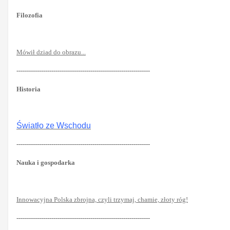
Filozofia
Mówił dziad do obrazu...
-----------------------------------------------------------------
Historia
Światło ze Wschodu
-----------------------------------------------------------------
Nauka i gospodarka
Innowacyjna Polska zbrojna, czyli trzymaj, chamie, złoty róg!
-----------------------------------------------------------------