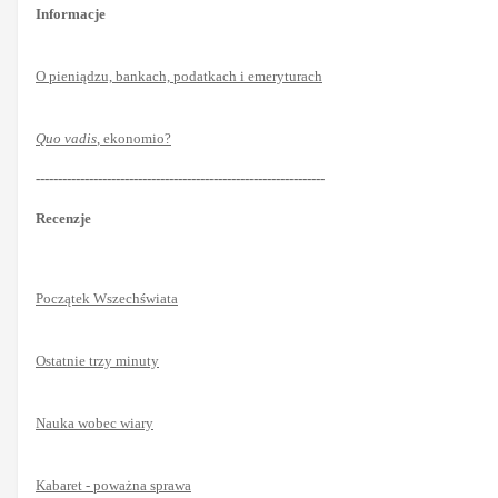
Informacje
O pieniądzu, bankach, podatkach i emeryturach
Quo vadis
, ekonomio?
-----------------------------------------------------------------
Recenzje
Początek Wszechświata
Ostatnie trzy minuty
Nauka wobec wiary
Kabaret - poważna sprawa