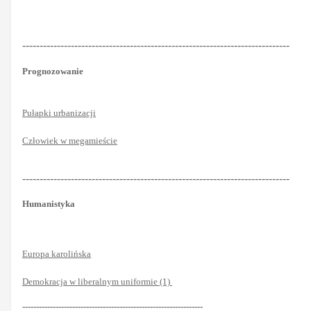
-----------------------------------------------------------------------------
Prognozowanie
Pułapki urbanizacji
Człowiek w megamieście
-----------------------------------------------------------------------------
Humanistyka
Europa karolińska
Demokracja w liberalnym uniformie (1)
-----------------------------------------------------------------