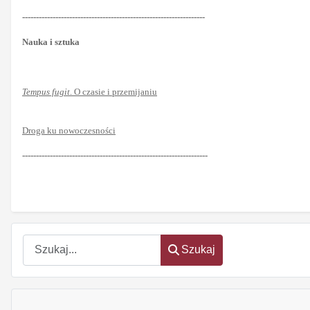
------------------------------------------------------------------
Nauka i sztuka
Tempus fugit
. O czasie i przemijaniu
Droga ku nowoczesności
-------------------------------------------------------------------
Szukaj
Szukaj