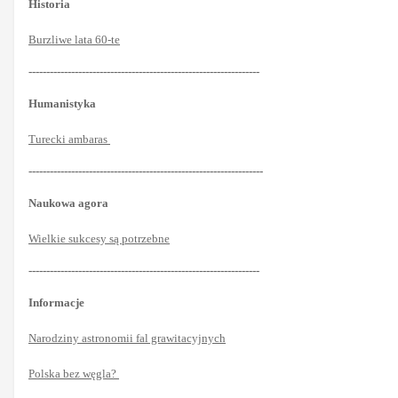
Historia
Burzliwe lata 60-te
-----------------------------------------------------------------
Humanistyka
Turecki ambaras
------------------------------------------------------------------
Naukowa agora
Wielkie sukcesy są potrzebne
-----------------------------------------------------------------
Informacje
Narodziny astronomii fal grawitacyjnych
Polska bez węgla?