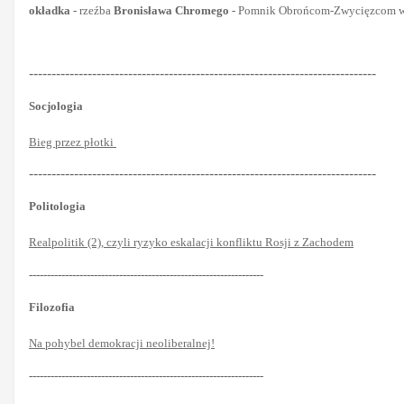
okładka -
rzeźba
Bronisława Chromego -
Pomnik Obrońcom-Zwycięzcom w K
-----------------------------------------------------------------------------
Socjologia
Bieg przez płotki
-----------------------------------------------------------------------------
Politologia
Realpolitik (2), czyli ryzyko eskalacji konfliktu Rosji z Zachodem
-----------------------------------------------------------------
Filozofia
Na pohybel demokracji neoliberalnej!
-----------------------------------------------------------------