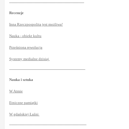
-----------------------------------------------------------------
Recenzje
Inna Rzeczpospolita jest możliwa!
Nauka - obiekt kultu
Prześniona rewolucja
Systemy medialne dzisiaj
------------------------------------------------------------------
Nauka i sztuka
W Atmie
Etniczne pamiątki
W gdańskiej Łaźni
-------------------------------------------------------------------