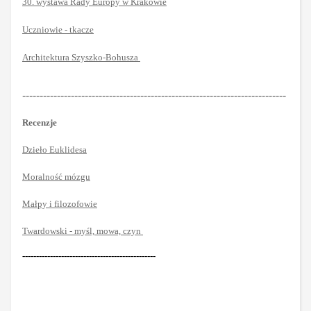
30. wystawa Rady Europy w Krakowie
Uczniowie - tkacze
Architektura Szyszko-Bohusza
----------------------------------------------------------------------------
Recenzje
Dzieło Euklidesa
Moralność mózgu
Małpy i filozofowie
Twardowski - myśl, mowa, czyn
------------------------------------------------