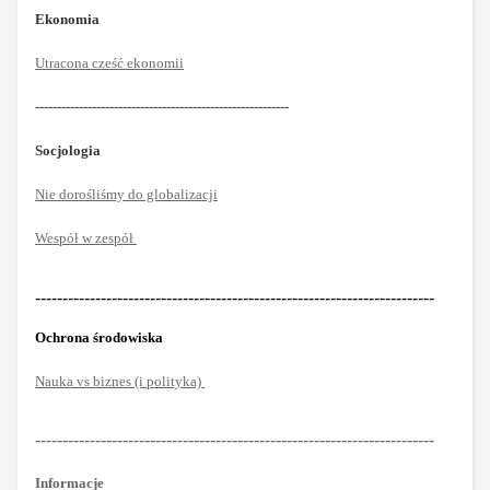
Ekonomia
Utracona cześć ekonomii
----------------------------------------------------------
Socjologia
Nie dorośliśmy do globalizacji
Wespół w zespół
-------------------------------------------------------------------------
Ochrona środowiska
Nauka vs biznes (i polityka)
-------------------------------------------------------------------------
Informacje