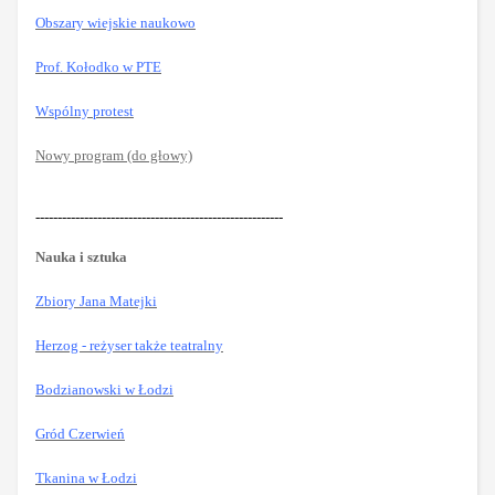
Obszary wiejskie naukowo
Prof. Kołodko w PTE
Wspólny protest
Nowy program (do głowy)
--------------------------------------------------------
Nauka i sztuka
Zbiory Jana Matejki
Herzog - reżyser także teatralny
Bodzianowski w Łodzi
Gród Czerwień
Tkanina w Łodzi