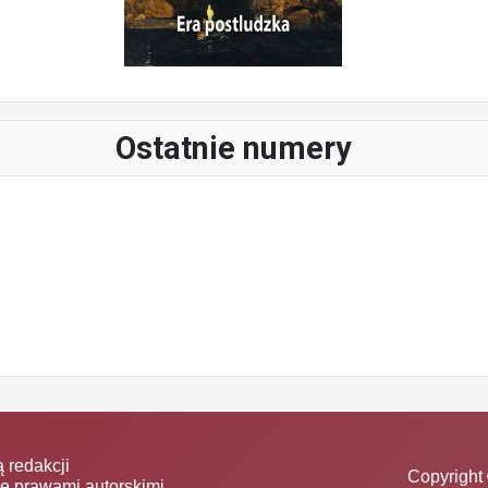
Ostatnie numery
 redakcji
Copyright 
ne prawami autorskimi