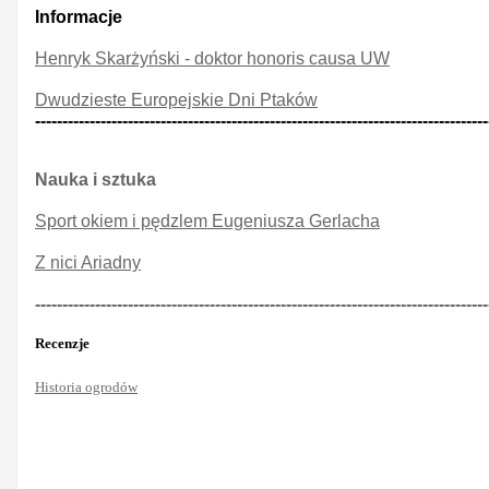
Informacje
Henryk Skarżyński - doktor honoris causa UW
Dwudzieste Europejskie Dni Ptaków
-----------------------------------------------------------------------------------
Nauka i sztuka
Sport okiem i pędzlem Eugeniusza Gerlacha
Z nici Ariadny
-----------------------------------------------------------------------------------
Recenzje
Historia ogrodów