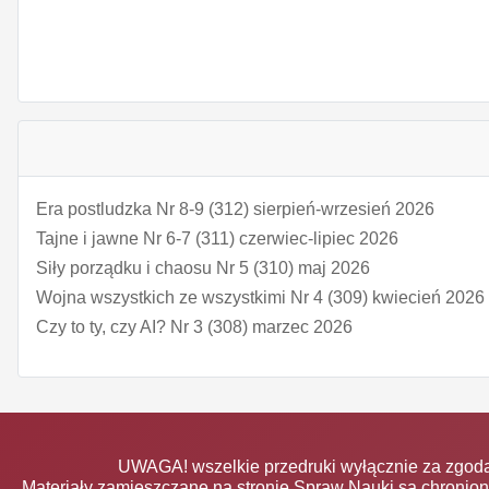
Era postludzka Nr 8-9 (312) sierpień-wrzesień 2026
Tajne i jawne Nr 6-7 (311) czerwiec-lipiec 2026
Siły porządku i chaosu Nr 5 (310) maj 2026
Wojna wszystkich ze wszystkimi Nr 4 (309) kwiecień 2026
Czy to ty, czy AI? Nr 3 (308) marzec 2026
UWAGA! wszelkie przedruki wyłącznie za zgodą
Materiały zamieszczane na stronie Spraw Nauki są chronio