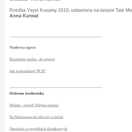
Rzeźba Yayoi Kusamy 2010, ustawiona na tarasie Tate Mod
Anna Karwat
-------------------------------------------------------------------------------
Naukowa agora
Bezpłatne studia - do rewizji
Jak gospodaruje NCN?
-------------------------------------------------------------------------------
Ochrona środowiska
Miasto - ogród? Piękna utopia!
Na Mazowszu nie dba się o zieleń
Opowieść o ogródkach działkowych