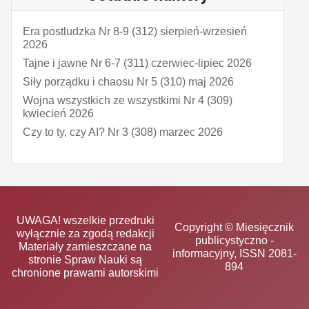
Era postludzka Nr 8-9 (312) sierpień-wrzesień
2026
Tajne i jawne Nr 6-7 (311) czerwiec-lipiec 2026
Siły porządku i chaosu Nr 5 (310) maj 2026
Wojna wszystkich ze wszystkimi Nr 4 (309)
kwiecień 2026
Czy to ty, czy AI? Nr 3 (308) marzec 2026
UWAGA! wszelkie przedruki
Copyright © Miesięcznik
wyłącznie za zgodą redakcji
publicystyczno -
Materiały zamieszczane na
informacyjny, ISSN 2081-
stronie Spraw Nauki są
894
chronione prawami autorskimi