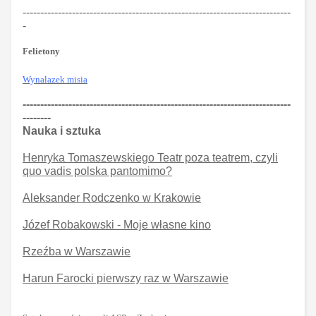
----------------------------------------------------------------------------
-
Felietony
Wynalazek misia
----------------------------------------------------------------------------
--------
Nauka i sztuka
Henryka Tomaszewskiego Teatr poza teatrem, czyli
quo vadis polska pantomimo?
Aleksander Rodczenko w Krakowie
Józef Robakowski - Moje własne kino
Rzeźba w Warszawie
Harun Farocki pierwszy raz w Warszawie