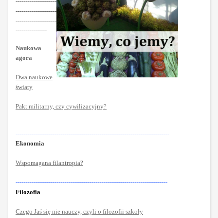
---------------------
---------------------
---------------------
----------------
Naukowa
agora
Dwa naukowe
światy
Pakt militarny, czy cywilizacyjny?
-------------------------------------------------------------------------------
Ekonomia
Wspomagana filantropia?
------------------------------------------------------------------------------
Filozofia
Czego Jaś się nie nauczy, czyli o filozofii szkoły