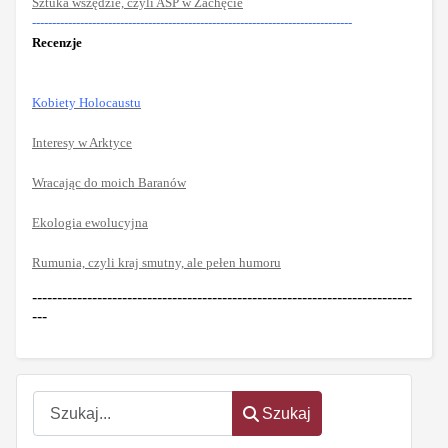
Sztuka wszędzie, czyli ASP w Zachęcie
--------------------------------------------------------------------------------
Recenzje
Kobiety
Holocaustu
Interesy w Arktyce
Wracając do moich Baranów
Ekologia ewolucyjna
Rumunia, czyli kraj smutny, ale pełen humoru
----------------------------------------------------------------------------
---
Szukaj
Szukaj