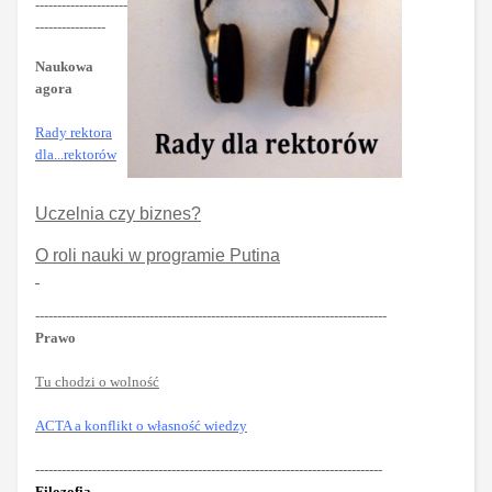
---------------------
----------------
Naukowa
agora
Rady rektora
dla...rektorów
Uczelnia czy biznes?
O roli nauki w programie Putina
--------------------------------------------------------------------------------
Prawo
Tu chodzi o wolność
ACTA a konflikt o własność wiedzy
-------------------------------------------------------------------------------
Filozofia