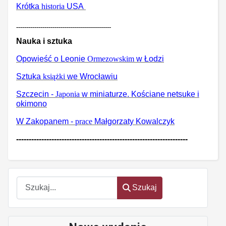
Krótka
historia
USA
-----------------------------------------------
Nauka i sztuka
Opowieść o Leonie
Ormezowskim
w Łodzi
Sztuka
książki
we Wrocławiu
Szczecin -
Japonia
w miniaturze. Kościane netsuke i
okimono
W Zakopanem -
prace
Małgorzaty Kowalczyk
--------------------------------------------------------------------
Szukaj
Szukaj