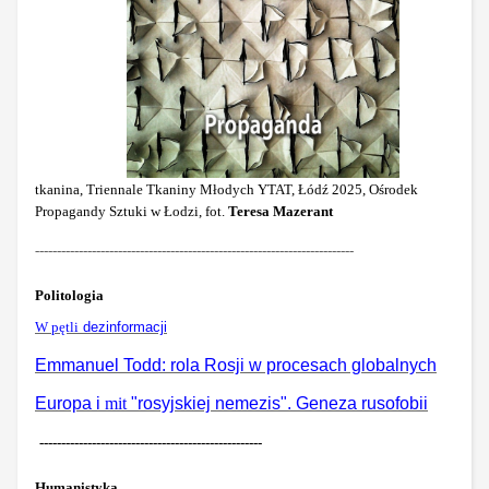
tkanina,
Triennale Tkaniny Młodych YTAT, Łódź 2025, Ośrodek
Propagandy Sztuki w Łodzi, fot.
Teresa Mazerant
-------------------------------------------------------------------------
Politologia
W pętli
dezinf
ormacji
Emmanuel Todd: rola Rosji w procesach globalnych
Europa i
mit
"rosyjskiej nemezis". Geneza rusofobii
---------------------------------------------------
Humanistyka