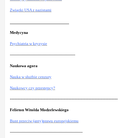
Związki USA z nazistami
------------------------------------------------
Medycyna
Psychiatria w kryzysie
-----------------------------------------------------
Naukowa agora
Nauka w służbie cenzury
Naukowcy czy przestępcy?
----------------------------------------------------------------------
Felieton Witolda Modzelewskiego
Bunt przeciw (anty)prawu europejskiemu
-----------------------------------------------------------