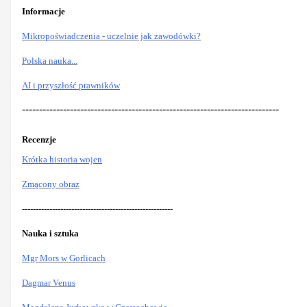
Informacje
Mikropoświadczenia - uczelnie jak zawodówki?
Polska nauka...
AI i przyszłość prawników
---------------------------------------------------------------------------
Recenzje
Krótka historia wojen
Zmącony obraz
-------------------------------------------------------
Nauka i sztuka
Mgr Mors w Gorlicach
Dagmar Venus