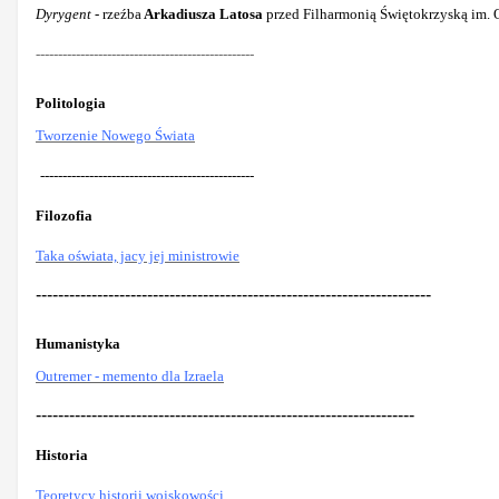
Dyrygent
- rzeźba
Arkadiusza Latosa
przed Filharmonią Świętokrzyską im. O
-------------------------------------------------
Politologia
Tworzenie Nowego Świata
------------------------------------------------
Filozofia
Taka oświata, jacy jej ministrowie
-----------------------------------------------------------------------
Humanistyka
Outremer - memento dla Izraela
--------------------------------------------------------------------
Historia
Teoretycy historii wojskowości