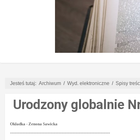
Jesteś tutaj:
Archiwum
Wyd. elektroniczne
Spisy treści
Urodzony globalnie Nr
Okładka - Zenona Sawicka
----------------------------------------------------------------