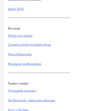
Intarg 2019
--------------------------------------------------
Recenzje
Wojna przyszłości
Czwarta rewolucja przemysłowa
Nowe Oświecenie
Powstanie wielkopolskie
--------------------------------------------------
Nauka i sztuka
Wyspiański nieznany
Jan Koloczek - malowane marzenia
Koty w Bielsku