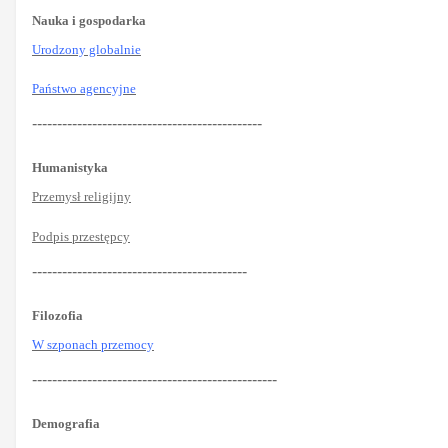
Nauka i gospodarka
Urodzony globalnie
Państwo agencyjne
----------------------------------------------
Humanistyka
Przemysł religijny
Podpis przestępcy
-------------------------------------------
Filozofia
W szponach przemocy
-------------------------------------------------
Demografia