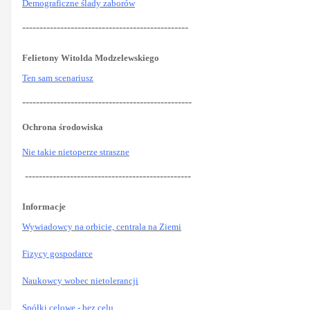
Demograficzne ślady zaborów
------------------------------------------------
Felietony Witolda Modzelewskiego
Ten sam scenariusz
-------------------------------------------------
Ochrona środowiska
Nie takie nietoperze straszne
------------------------------------------------
Informacje
Wywiadowcy na orbicie, centrala na Ziemi
Fizycy gospodarce
Naukowcy wobec nietolerancji
Spółki celowe - bez celu