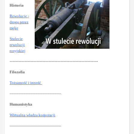
Historia
Rewolucje -
droga przez
mękę
Stulecie
rewolucji
rosyjskiej
-----------------------------------------------------------
Filozofia
Tożsamość i inność
-------------------------------------------
Humanistyka
Wirtualna władza korporacji
-------------------------------------------