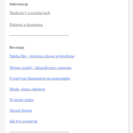
Informacje
Naukowcy o rewolucjach
Państwo a ekonomia
--------------------------------------------------
Recenzje
Nakba Day - historia celowo wykreślona
Wojna i pokój - filozoficznie i prawnie
O wpływie finansistów na gospodarkę
Moda, wiara i fantazja
W stronę nieba
Złowić frajera
Jak być uczonym
--------------------------------------------------