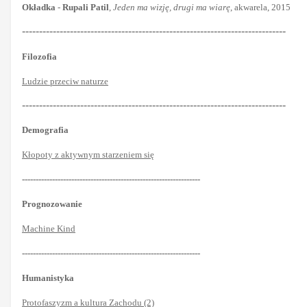
Okładka
-
Rupali Patil
,
Jeden ma wizję, drugi ma wiarę
, akwarela, 2015
-----------------------------------------------------------------------------
Filozofia
Ludzie przeciw naturze
-----------------------------------------------------------------------------
Demografia
Kłopoty z aktywnym starzeniem się
-----------------------------------------------------------------
Prognozowanie
Machine Kind
-----------------------------------------------------------------
Humanistyka
Protofaszyzm a kultura Zachodu (2)