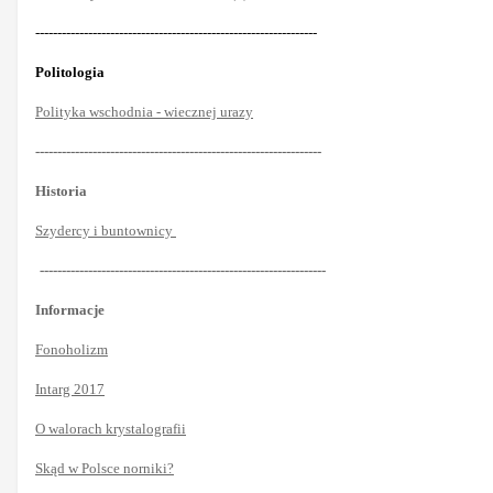
----------------------------------------------------------------
Politologia
Polityka wschodnia - wiecznej urazy
-----------------------------------------------------------------
Historia
Szydercy i buntownicy
-----------------------------------------------------------------
Informacje
Fonoholizm
Intarg 2017
O walorach krystalografii
Skąd w Polsce norniki?