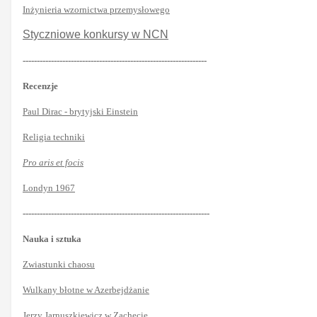
Inżynieria wzornictwa przemysłowego
Styczniowe konkursy w NCN
-----------------------------------------------------------------
Recenzje
Paul Dirac - brytyjski Einstein
Religia techniki
Pro aris et focis
Londyn 1967
------------------------------------------------------------------
Nauka i sztuka
Zwiastunki chaosu
Wulkany błotne w Azerbejdżanie
Jerzy Jarnuszkiewicz w Zachęcie