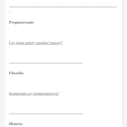
----------------------------------------------------------------------------
-
Prognozowanie
Czy świat należy urządzić inaczej?
-----------------------------------------------------------------
Filozofia
Kompromis czy kompromitacja?
-----------------------------------------------------------------
Historia