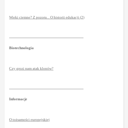
Wieki ciemne? Z pozoru... O historii edukacji (2)
-----------------------------------------------------------------
Biotechnologia
Czy grozi nam atak klonów?
-----------------------------------------------------------------
Informacje
O tożsamości europejskiej