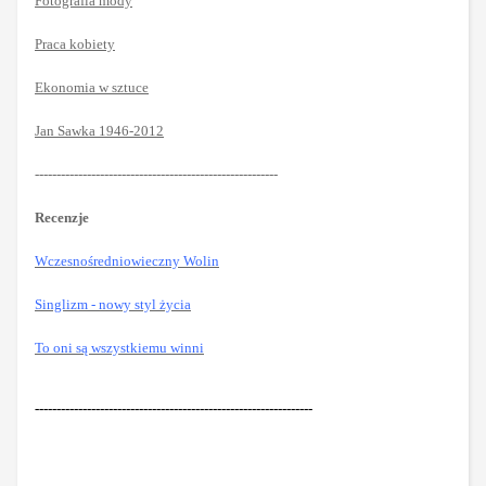
Fotografia mody
Praca kobiety
Ekonomia w sztuce
Jan Sawka 1946-2012
--------------------------------------------------------
Recenzje
Wczesnośredniowieczny Wolin
Singlizm - nowy styl życia
To oni
są wszystkiemu winni
----------------------------------------------------------------