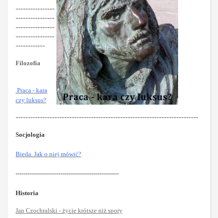
----------------
----------------
----------------
----------------
------------
Filozofia
Praca - kara
czy luksus?
---------------------------------------------------------------------------
Socjologia
Bieda. Jak o niej mówić?
-----------------------------------------------------
Historia
Jan Czochralski - życie krótsze niż spory