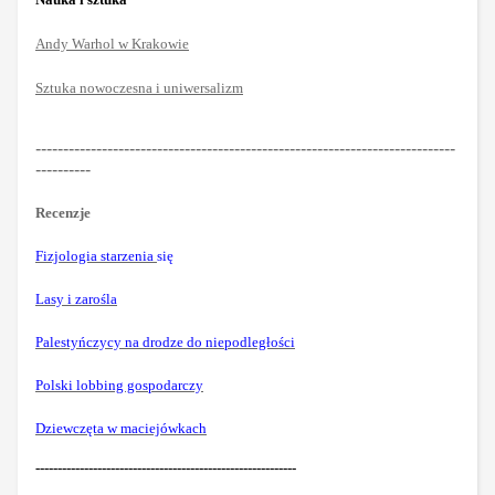
Andy Warhol w Krakowie
Sztuka nowoczesna i uniwersalizm
----------------------------------------------------------------------------
----------
Recenzje
Fizjologia starzenia
się
Lasy i zarośla
Palestyńczycy na drodze do niepodległości
Polski lobbing gospodarczy
Dziewczęta w maciejówkach
-----------------------------------------------------------