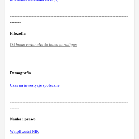
----------------------------------------------------------------------------
-------
Filozofia
Od
homo rationalis
do
homo porodigus
-------------------------------------------------------------
Demografia
Czas na inwestycje społeczne
----------------------------------------------------------------------------
------
Nauka i prawo
Wątpliwości NIK