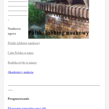
----------------
----------------
----------------
----------------
-
Naukowa
agora
Polski lobbing naukowy
Cała Polska w nano
Kodeks etyki w nauce
Akademicy atakują
----------------------------------------------------------------------------
----
Prognozowanie
Ekonomia naturalna sieci (4)