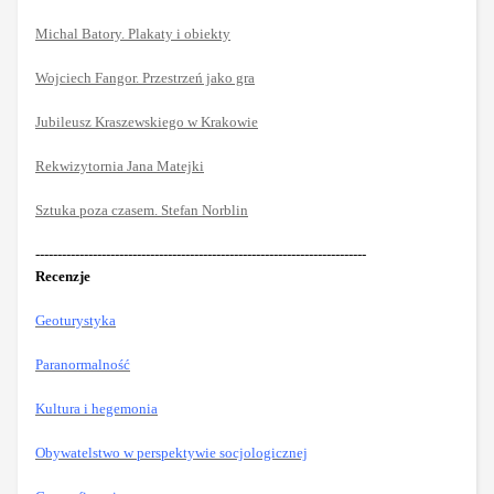
Michal Batory. Plakaty i obiekty
Wojciech Fangor. Przestrzeń jako gra
Jubileusz Kraszewskiego w Krakowie
Rekwizytornia Jana Matejki
Sztuka poza czasem. Stefan Norblin
---------------------------------------------------------------------------
Recenzje
Geoturystyka
Paranormalność
Kultura i hegemonia
Obywatelstwo w perspektywie socjologicznej