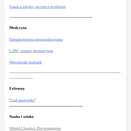
Granica między
sacrum
a
profanum
-----------------------------------------------------------------------
Medycyna
Farmakoterapia spersonalizowana
CAM - terapie alternatywne
Wrocławski biobank
----------------------------------------------------------------------------
----------------
Felietony
"
Lud smoleński
"
---------------------------------------------------------------
Nauka i sztuka
Witold Chomicz. Przypomnienie