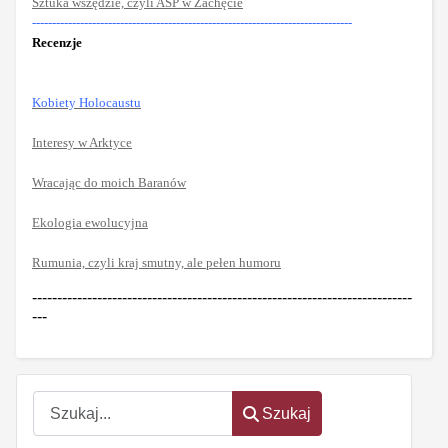
Sztuka wszędzie, czyli ASP w Zachęcie
--------------------------------------------------------------------------------
Recenzje
Kobiety
Holocaustu
Interesy w Arktyce
Wracając do moich Baranów
Ekologia ewolucyjna
Rumunia, czyli kraj smutny, ale pełen humoru
----------------------------------------------------------------------------
---
Szukaj
Szukaj