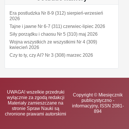
Era postludzka Nr 8-9 (312) sierpień-wrzesień
2026
Tajne i jawne Nr 6-7 (311) czerwiec-lipiec 2026
Siły porządku i chaosu Nr 5 (310) maj 2026
Wojna wszystkich ze wszystkimi Nr 4 (309)
kwiecień 2026
Czy to ty, czy AI? Nr 3 (308) marzec 2026
UWAGA! wszelkie przedruki
Copyright © Miesięcznik
wyłącznie za zgodą redakcji
publicystyczno -
Materiały zamieszczane na
informacyjny, ISSN 2081-
stronie Spraw Nauki są
894
chronione prawami autorskimi