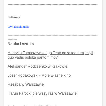
----------------------------------------------------------------------------
-
Felietony
Wynalazek misia
----------------------------------------------------------------------------
--------
Nauka i sztuka
Henryka Tomaszewskiego Teatr poza teatrem, czyli
quo vadis polska pantomimo?
Aleksander Rodczenko w Krakowie
Józef Robakowski - Moje własne kino
Rzeźba w Warszawie
Harun Farocki pierwszy raz w Warszawie