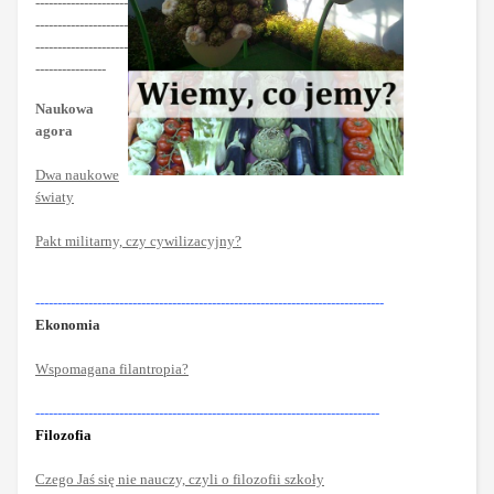
---------------------
---------------------
---------------------
----------------
Naukowa
agora
Dwa naukowe
światy
Pakt militarny, czy cywilizacyjny?
-------------------------------------------------------------------------------
Ekonomia
Wspomagana filantropia?
------------------------------------------------------------------------------
Filozofia
Czego Jaś się nie nauczy, czyli o filozofii szkoły